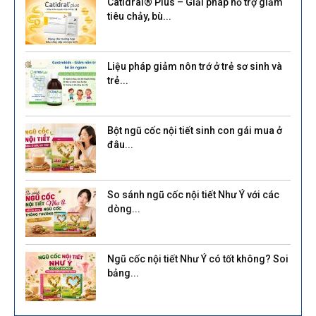
Catidral® Plus – Giải pháp hỗ trợ giảm
tiêu chảy, bù...
Liệu pháp giảm nôn trớ ở trẻ sơ sinh và
trẻ...
Bột ngũ cốc nội tiết sinh con gái mua ở
đâu...
So sánh ngũ cốc nội tiết Như Ý với các
dòng...
Ngũ cốc nội tiết Như Ý có tốt không? Soi
bảng...