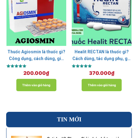
Thuốc Agiosmin là thuốc gì?
Healit RECTAN là thuốc gì?
Công dụng, cách dùng, giá
Cách dùng, tác dụng phụ, giá
bán
bao nhiêu?
Được xếp
Được xếp
200.000
₫
370.000
₫
hạng
hạng
5.00
5.00
5 sao
5 sao
Thêm vào giỏ hàng
Thêm vào giỏ hàng
TIN MỚI