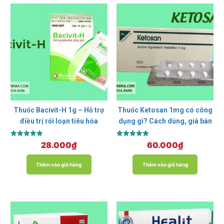
Thuốc Bacivit-H 1g – Hỗ trợ
Thuốc Ketosan 1mg có công
điều trị rối loạn tiêu hóa
dụng gì? Cách dùng, giá bán
Được xếp
Được xếp
28.000
₫
60.000
₫
hạng
hạng
5.00
5.00
5 sao
5 sao
Thêm vào giỏ hàng
Thêm vào giỏ hàng