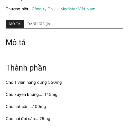
số
Thương hiệu:
Công ty TNHH Medistar Việt Nam
lượng
MÔ TẢ
ĐÁNH GIÁ (0)
Mô tả
Thành phần
Cho 1 viên nang cứng 550mg
Cao xuyên khung…..145mg
Cao cát căn….100mg
Cao hải đới căn….75mg