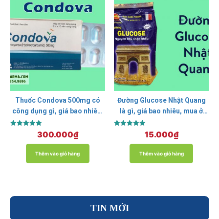
Thuốc Condova 500mg có
Đường Glucose Nhật Quang
công dụng gì, giá bao nhiêu,
là gì, giá bao nhiêu, mua ở
mua ở đâu?
đâu?
Được xếp
Được xếp
300.000
₫
15.000
₫
hạng
hạng
5.00
5.00
5 sao
5 sao
Thêm vào giỏ hàng
Thêm vào giỏ hàng
TIN MỚI