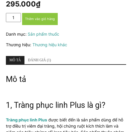
dựa trên
295.000
₫
đánh giá
Tràng
Thêm vào giỏ hàng
phục
linh
Danh mục:
Sản phẩm thuốc
Plus
-
Thương hiệu:
Thương hiệu khác
Hỗ
trợ
điều
MÔ TẢ
ĐÁNH GIÁ (1)
trị
viêm
Mô tả
đại
tràng,
hội
chứng
ruột
1, Tràng phục linh Plus là gì?
kích
thích
Tràng phục linh Plus
được biết đến là sản phẩm dùng để hỗ
số
trợ điều trị viêm đại tràng, hội chứng ruột kích thích làm và
lượng