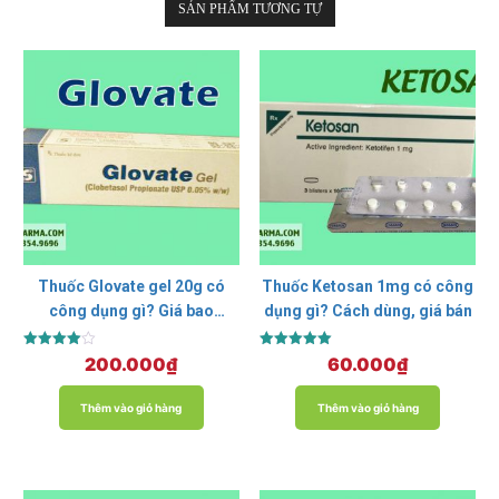
SẢN PHẨM TƯƠNG TỰ
Thuốc Glovate gel 20g có
Thuốc Ketosan 1mg có công
công dụng gì? Giá bao
dụng gì? Cách dùng, giá bán
nhiêu? Mua ở đâu?
Được xếp
Được xếp
200.000
₫
60.000
₫
hạng
hạng
4.00
5.00
5 sao
5 sao
Thêm vào giỏ hàng
Thêm vào giỏ hàng