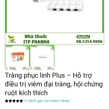
Tràng phục linh Plus – Hỗ trợ
điều trị viêm đại tràng, hội chứng
ruột kích thích
(
1
đánh giá của khách hàng)
5.00
1
trên 5