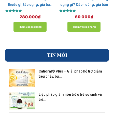
thuốc gì, tác dụng, giá bao
dụng gì? Cách dùng, giá bán
nhiêu?
Được xếp
Được xếp
280.000
₫
60.000
₫
hạng
hạng
5.00
5.00
5 sao
5 sao
Thêm vào giỏ hàng
Thêm vào giỏ hàng
TIN MỚI
Catidral® Plus – Giải pháp hỗ trợ giảm
tiêu chảy, bù...
Liệu pháp giảm nôn trớ ở trẻ sơ sinh và
trẻ...