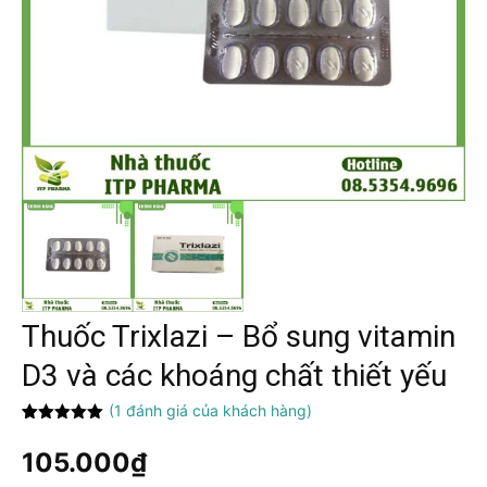
Thuốc Trixlazi – Bổ sung vitamin
D3 và các khoáng chất thiết yếu
(
1
đánh giá của khách hàng)
5.00
1
trên 5
dựa trên
105.000
₫
đánh giá