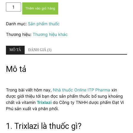
Thuốc
Thêm vào giỏ hàng
Trixlazi
-
Danh mục:
Sản phẩm thuốc
Bổ
sung
Thương hiệu:
Thương hiệu khác
vitamin
D3
và
MÔ TẢ
ĐÁNH GIÁ (1)
các
khoáng
Mô tả
chất
thiết
yếu
số
Trong bài viết hôm nay,
Nhà thuốc Online ITP Pharma
xin
lượng
được giới thiệu tới bạn đọc sản phẩm thuốc bổ sung khoáng
chất và vitamin
Trixlazi
do Công ty TNHH dược phẩm Đạt Vi
Phú sản xuất và phân phối.
1. Trixlazi là thuốc gì?