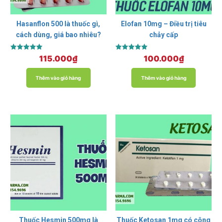
Hasanflon 500 là thuốc gì,
Elofan 10mg – Điều trị tiêu
cách dùng, giá bao nhiêu?
chảy cấp
Được xếp
Được xếp
115.000
₫
100.000
₫
hạng
hạng
5.00
5.00
5 sao
5 sao
Thêm vào giỏ hàng
Thêm vào giỏ hàng
Thuốc Hesmin 500mg là
Thuốc Ketosan 1mg có công