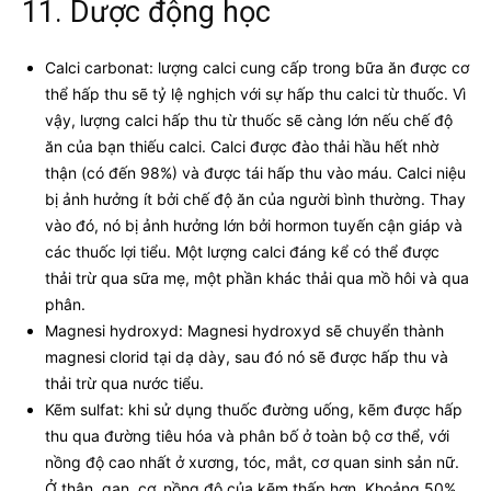
11. Dược động học
Calci carbonat: lượng calci cung cấp trong bữa ăn được cơ
thể hấp thu sẽ tỷ lệ nghịch với sự hấp thu calci từ thuốc. Vì
vậy, lượng calci hấp thu từ thuốc sẽ càng lớn nếu chế độ
ăn của bạn thiếu calci. Calci được đào thải hầu hết nhờ
thận (có đến 98%) và được tái hấp thu vào máu. Calci niệu
bị ảnh hưởng ít bởi chế độ ăn của người bình thường. Thay
vào đó, nó bị ảnh hưởng lớn bởi hormon tuyến cận giáp và
các thuốc lợi tiểu. Một lượng calci đáng kể có thể được
thải trừ qua sữa mẹ, một phần khác thải qua mồ hôi và qua
phân.
Magnesi hydroxyd: Magnesi hydroxyd sẽ chuyển thành
magnesi clorid tại dạ dày, sau đó nó sẽ được hấp thu và
thải trừ qua nước tiểu.
Kẽm sulfat: khi sử dụng thuốc đường uống, kẽm được hấp
thu qua đường tiêu hóa và phân bố ở toàn bộ cơ thể, với
nồng độ cao nhất ở xương, tóc, mắt, cơ quan sinh sản nữ.
Ở thận, gan, cơ, nồng độ của kẽm thấp hơn. Khoảng 50%