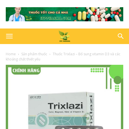
Home
Sản phẩm thuốc
Thuốc Trixlazi – Bổ sung vitamin D3 và các
khoáng chất thiết yếu