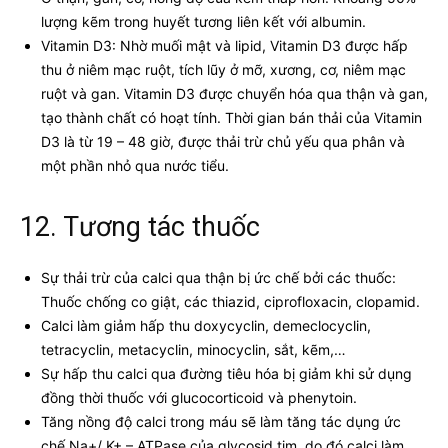
lượng kẽm trong huyết tương liên kết với albumin.
Vitamin D3: Nhờ muối mật và lipid, Vitamin D3 được hấp
thu ở niêm mạc ruột, tích lũy ở mỡ, xương, cơ, niêm mạc
ruột và gan. Vitamin D3 được chuyển hóa qua thận và gan,
tạo thành chất có hoạt tính. Thời gian bán thải của Vitamin
D3 là từ 19 – 48 giờ, được thải trừ chủ yếu qua phân và
một phần nhỏ qua nước tiểu.
12. Tương tác thuốc
Sự thải trừ của calci qua thận bị ức chế bởi các thuốc:
Thuốc chống co giật, các thiazid, ciprofloxacin, clopamid.
Calci làm giảm hấp thu doxycyclin, demeclocyclin,
tetracyclin, metacyclin, minocyclin, sắt, kẽm,…
Sự hấp thu calci qua đường tiêu hóa bị giảm khi sử dụng
đồng thời thuốc với glucocorticoid và phenytoin.
Tăng nồng độ calci trong máu sẽ làm tăng tác dụng ức
chế Na+/ K+ – ATPase của glycosid tim, do đó calci làm