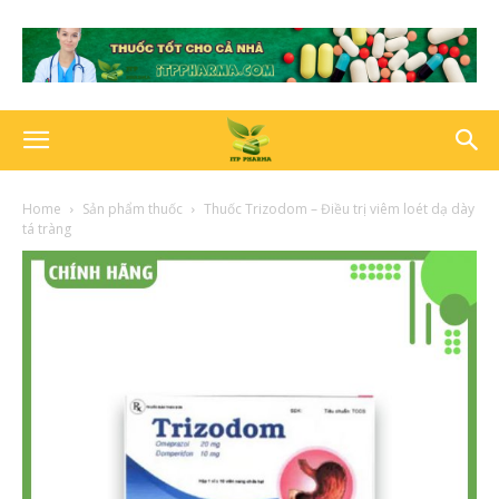
Home
Sản phẩm thuốc
Thuốc Trizodom – Điều trị viêm loét dạ dày
tá tràng