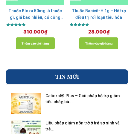
Thuốc Bloza 50mg là thuốc
Thuốc Bacivit-H 1g – Hỗ trợ
gì, giá bao nhiêu, có công
điều trị rối loạn tiêu hóa
dụng gì?
Được xếp
Được xếp
310.000
₫
28.000
₫
hạng
hạng
5.00
5.00
5 sao
5 sao
Thêm vào giỏ hàng
Thêm vào giỏ hàng
TIN MỚI
Catidral® Plus – Giải pháp hỗ trợ giảm
tiêu chảy, bù...
Liệu pháp giảm nôn trớ ở trẻ sơ sinh và
trẻ...