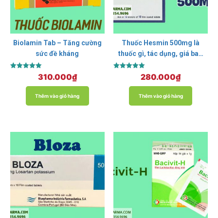
Biolamin Tab – Tăng cường
Thuốc Hesmin 500mg là
sức đề kháng
thuốc gì, tác dụng, giá bao
nhiêu?
Được xếp
Được xếp
310.000
₫
280.000
₫
hạng
hạng
5.00
5.00
5 sao
5 sao
Thêm vào giỏ hàng
Thêm vào giỏ hàng