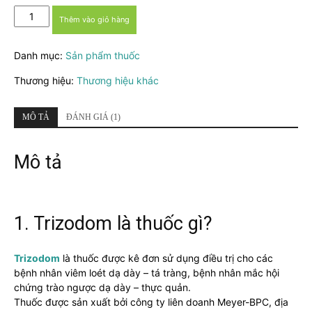
Thuốc
Thêm vào giỏ hàng
Trizodom
-
Danh mục:
Sản phẩm thuốc
Điều
trị
Thương hiệu:
Thương hiệu khác
viêm
loét
dạ
MÔ TẢ
ĐÁNH GIÁ (1)
dày
tá
Mô tả
tràng
số
lượng
1. Trizodom là thuốc gì?
Trizodom
là thuốc được kê đơn sử dụng điều trị cho các
bệnh nhân viêm loét dạ dày – tá tràng, bệnh nhân mắc hội
chứng trào ngược dạ dày – thực quản.
Thuốc được sản xuất bởi công ty liên doanh Meyer-BPC, địa