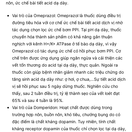
nôn, ức chế bài tiết acid dạ dày.
Vai trò của Omeprazol: Omeprazol là thuốc dùng điều trị
đường tiêu hóa với cơ chế ức chế bài tiết acid dịch vị nhờ
tác dụng chọn lọc ức chế bơm PPI. Tại pH dạ dày, thuốc
chuyển hóa thành sản phẩm có khả năng gắn thuận
nghịch với kênh H+/K+ ATPase ở tế bào dạ dày, vì vậy
Omeprazol có tác dụng ức chế có hồi phục bơm PPI. Cơ
chế trên được ứng dụng giúp ngăn ngừa và cải thiện các
vết tổn thương do acid tại dạ dày, thực quản. Ngoài ra
thuốc còn giúp bệnh nhân giảm nhanh các triệu chứng do
tăng sinh acid dạ dày như: ợ hơi, ợ chua,…Sự tiết acid dịch
vị sẽ hồi phục sau 5 ngày dừng thuốc. Nghiên cứu cho
thấy, sau 2 tuần điều trị, tỷ lệ thành sẹo của vết loét đạt
65% và sau 4 tuần là 95%.
Vai trò của Domperidon: Hoạt chất được dùng trong
trường hợp nôn, buồn nôn, khó tiêu, chướng bụng do có
đặc điểm là chất kháng dopamin. Tuy nhiên, tính chất
kháng receptor dopamin của thuốc chỉ chọn lọc tại dạ dày,