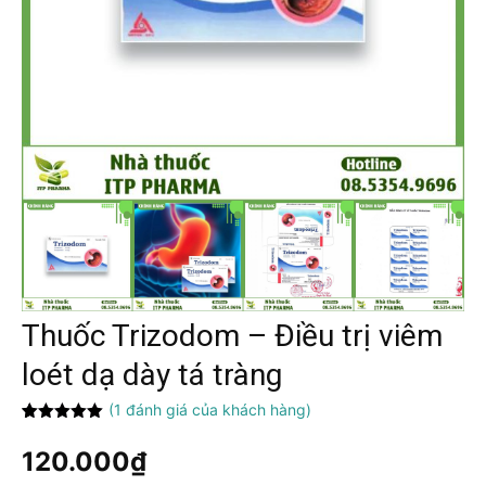
Thuốc Trizodom – Điều trị viêm
loét dạ dày tá tràng
(
1
đánh giá của khách hàng)
5.00
1
trên 5
dựa trên
120.000
₫
đánh giá