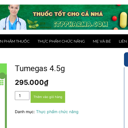
N PHẨM THUỐC
THỰC PHẨM CHỨC NĂNG
MẸ VÀ BÉ
LIÊN
Tumegas 4.5g
295.000
₫
Tumegas
Thêm vào giỏ hàng
4.5g
số
Danh mục:
Thực phẩm chức năng
lượng