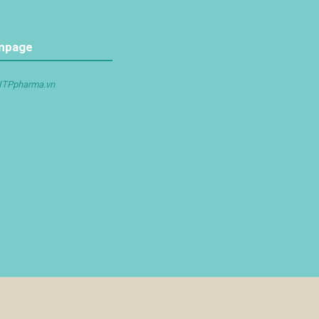
npage
ITPpharma.vn