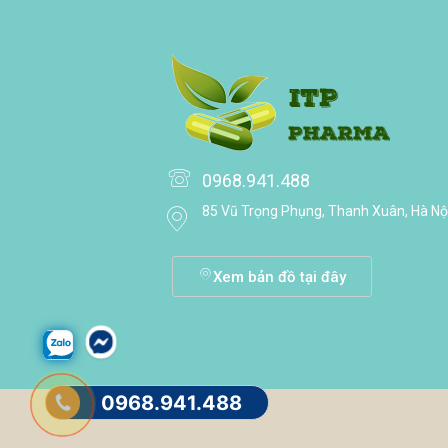
0968.941.488
85 Vũ Trọng Phụng, Thanh Xuân, Hà Nộ
Xem bản đồ tại đây
0968.941.488