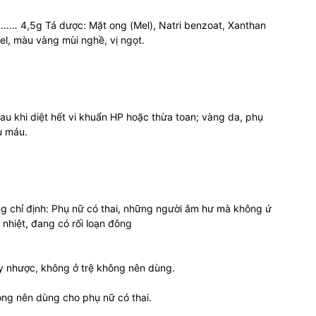
… 4,5g Tá dược: Mặt ong (Mel), Natri benzoat, Xanthan
el, màu vàng mùi nghề, vị ngọt.
 sau khi diệt hết vi khuẩn HP hoặc thừa toan; vàng da, phụ
u máu.
ống chỉ định: Phụ nữ có thai, những người âm hư mà không ứ
nhiệt, đang có rối loạn đông
y nhược, không ở trệ không nên dùng.
ông nên dùng cho phụ nữ có thai.