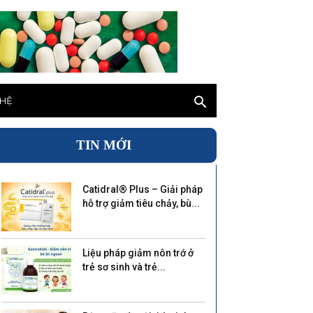
 HỆ
TIN MỚI
Catidral® Plus – Giải pháp
hỗ trợ giảm tiêu chảy, bù...
Liệu pháp giảm nôn trớ ở
trẻ sơ sinh và trẻ...