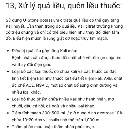
13, Xử lý quá liều, quên liều thuốc:
Sử dụng U-Stone potassium citrate quá liều có thể gây tăng
Kali huyết. Cần thận trọng do quá liều Kali citrat thường không
có triệu chứng và chỉ có thể biểu hiện như thay đổi điện tâm
đồ. Biểu hiện muộn là rung giật cơ hoặc truỵ tim mạch.
Điều trị quá liều gây tăng Kali máu:
Bệnh nhân cần được theo dõi chặt chẽ về rối loạn nhịp tim
và thay đổi điện giải.
Loại bỏ các loại thuốc có chứa kali và các thuốc có đặc
tính tiết kiệm kali như thuốc lợi tiểu tiết kiệm kali, ARB, chất
ức chế ACE, NSAID, một số chất bổ sung dinh dưỡng và
nhiều loại khác.
Loại bỏ thực phẩm chứa nhiều kali như hạnh nhân, mơ,
chuối, đậu cá hồi, cá ngừ và nhiều loại khác.
Tiêm tĩnh mạch 300-500 mL / giờ dung dịch dextrose 10%
chứa 10-20 đơn vị insulin tinh thể trên 1,000 mL.
Thẩm phân máu hoặc thẩm phân phúc mạc.