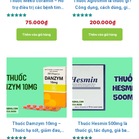
Thuốc Meko coramin – Hỗ
Thuốc Agiosmin là thuốc gì?
trợ điều trị các bệnh tim
Công dụng, cách dùng, giá
mạch
bán
Được xếp
Được xếp
75.000
₫
200.000
₫
hạng
hạng
5.00
5.00
5 sao
5 sao
Thêm vào giỏ hàng
Thêm vào giỏ hàng
Thuốc Damzym 10mg –
Thuốc Hesmin 500mg là
Thuốc hạ sốt, giảm đau,
thuốc gì, tác dụng, giá bao
chống viêm
nhiêu?