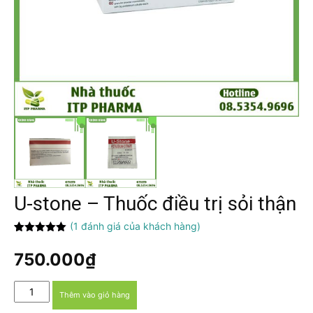
U-stone – Thuốc điều trị sỏi thận
(
1
đánh giá của khách hàng)
5.00
1
trên 5
dựa trên
750.000
₫
đánh giá
U-
Thêm vào giỏ hàng
stone