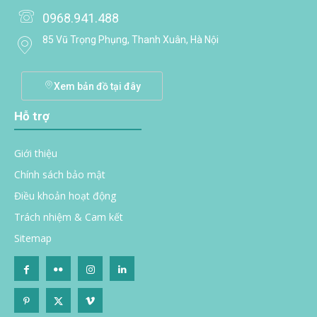
0968.941.488
85 Vũ Trọng Phụng, Thanh Xuân, Hà Nội
Xem bản đồ tại đây
Hỗ trợ
Giới thiệu
Chính sách bảo mật
Điều khoản hoạt động
Trách nhiệm & Cam kết
Sitemap