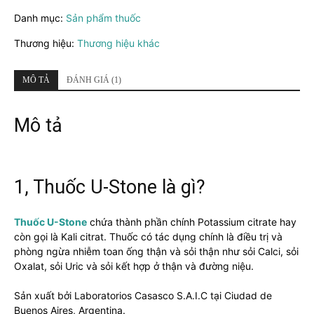
-
Danh mục:
Sản phẩm thuốc
Thuốc
điều
Thương hiệu:
Thương hiệu khác
trị
sỏi
thận
MÔ TẢ
ĐÁNH GIÁ (1)
số
lượng
Mô tả
1, Thuốc U-Stone là gì?
Thuốc U-Stone
chứa thành phần chính Potassium citrate hay
còn gọi là Kali citrat. Thuốc có tác dụng chính là điều trị và
phòng ngừa nhiễm toan ống thận và sỏi thận như sỏi Calci, sỏi
Oxalat, sỏi Uric và sỏi kết hợp ở thận và đường niệu.
Sản xuất bởi Laboratorios Casasco S.A.I.C tại Ciudad de
Buenos Aires, Argentina.