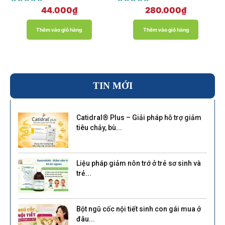
Được xếp
Được xếp
44.000
₫
280.000
₫
hạng
hạng
5.00
5.00
5 sao
5 sao
Thêm vào giỏ hàng
Thêm vào giỏ hàng
TIN MỚI
Catidral® Plus – Giải pháp hỗ trợ giảm
tiêu chảy, bù...
Liệu pháp giảm nôn trớ ở trẻ sơ sinh và
trẻ...
Bột ngũ cốc nội tiết sinh con gái mua ở
đâu...