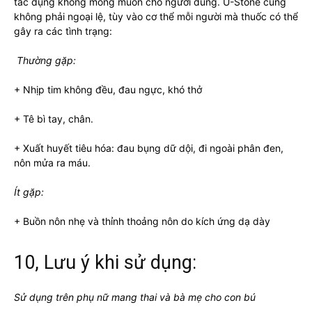
tác dụng không mong muốn cho người dùng. U-Stone cũng
không phải ngoại lệ, tùy vào cơ thể mỗi người mà thuốc có thể
gây ra các tình trạng:
Thường gặp:
+ Nhịp tim không đều, đau ngực, khó thở
+ Tê bì tay, chân.
+ Xuất huyết tiêu hóa: đau bụng dữ dội, đi ngoài phân đen,
nôn mửa ra máu.
Ít gặp:
+ Buồn nôn nhẹ và thỉnh thoảng nôn do kích ứng dạ dày
10, Lưu ý khi sử dụng:
Sử dụng trên phụ nữ mang thai và bà mẹ cho con bú