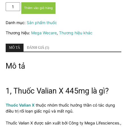
Thuốc
Thêm vào giỏ hàng
Valian
X
Danh mục:
Sản phẩm thuốc
445mg
-
Thương hiệu:
Mega Wecare
,
Thương hiệu khác
Điều
trị
rối
MÔ TẢ
ĐÁNH GIÁ (1)
loạn
giấc
Mô tả
ngủ
số
lượng
1, Thuốc Valian X 445mg là gì?
Thuốc Valian X
thuộc nhóm thuốc hướng thần có tác dụng
điều trị rối loạn giấc ngủ và mất ngủ.
Thuốc Valian X được sản xuất bởi Công ty Mega Lifesciences.,