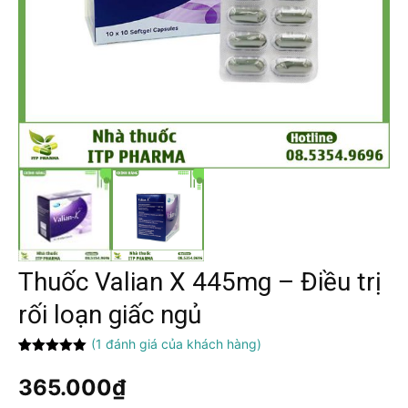
Thuốc Valian X 445mg – Điều trị
rối loạn giấc ngủ
(
1
đánh giá của khách hàng)
5.00
1
trên 5
dựa trên
365.000
₫
đánh giá