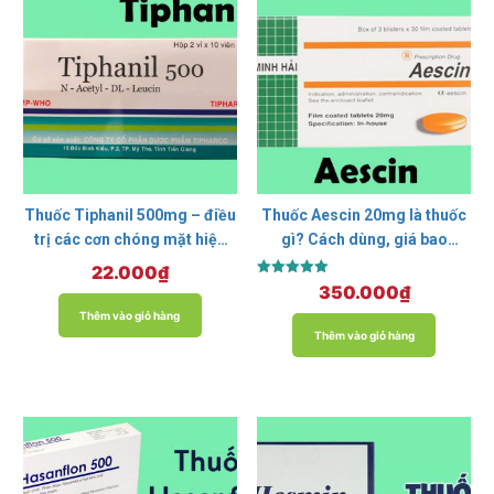
Thuốc Tiphanil 500mg – điều
Thuốc Aescin 20mg là thuốc
trị các cơn chóng mặt hiệu
gì? Cách dùng, giá bao
quả
nhiêu?
22.000
₫
Được xếp
350.000
₫
hạng
5.00
Thêm vào giỏ hàng
5 sao
Thêm vào giỏ hàng