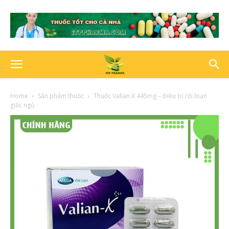
Home
Sản phẩm thuốc
Thuốc Valian X 445mg – Điều trị rối loạn
giấc ngủ