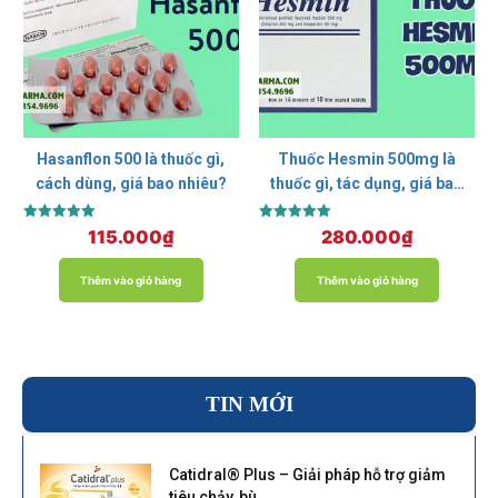
Hasanflon 500 là thuốc gì,
Thuốc Hesmin 500mg là
cách dùng, giá bao nhiêu?
thuốc gì, tác dụng, giá bao
nhiêu?
Được xếp
Được xếp
115.000
₫
280.000
₫
hạng
hạng
5.00
5.00
5 sao
5 sao
Thêm vào giỏ hàng
Thêm vào giỏ hàng
TIN MỚI
Catidral® Plus – Giải pháp hỗ trợ giảm
tiêu chảy, bù...