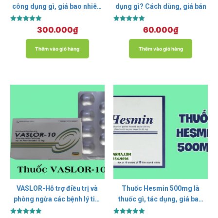
công dụng gì, giá bao nhiêu,
dụng gì? Cách dùng, giá bán
mua ở đâu?
Được xếp
Được xếp
300.000
₫
60.000
₫
hạng
hạng
5.00
5.00
5 sao
5 sao
Thêm vào giỏ hàng
Thêm vào giỏ hàng
VASLOR-Hỗ trợ điều trị và
Thuốc Hesmin 500mg là
phòng ngừa các bệnh lý tim
thuốc gì, tác dụng, giá bao
mạch.
nhiêu?