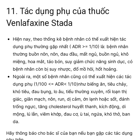
11. Tác dụng phụ của thuốc
Venlafaxine Stada
Hiện nay, theo thống kê bệnh nhân có thể xuất hiện tác
dụng phụ thường gặp nhất ( ADR >= 1/10) là: bệnh nhân
thường buồn nôn, nôn, đau đầu, mất ngủ, buồn ngủ, khô
miệng, hoa mắt, táo bón, suy giảm chức năng sinh dục, có
bệnh nhân còn bị suy nhược, đổ mồ hôi, hốt hoảng.
Ngoài ra, một số bệnh nhân cũng có thể xuất hiện các tác
dụng phụ (1/100 <= ADR< 1/10)như biếng ăn, tiêu chảy,
khó tiêu, đau bụng, lo âu, tiểu thường xuyên, rối loạn thị
giác, giãn mạch, nôn, run, dị cảm, ớn lạnh hoặc sốt, đánh
trống ngực, tăng cholesterol huyết thanh, kích động, di
mộng, lú lẫn, viêm khớp, đau cơ, ù tai, ngứa, khó thở, ban
da.
Hãy thông báo cho bác sĩ của bạn nếu bạn gặp các tác dụng
phụ trên.