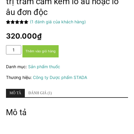
trị trầm cảm kèm lo âu hoặc lo
âu đơn độc
(
1
đánh giá của khách hàng)
5.00
1
trên 5
dựa trên
320.000
₫
đánh giá
Thuốc
Thêm vào giỏ hàng
Venlafaxine
Stada:
Danh mục:
Sản phẩm thuốc
Điều
trị
Thương hiệu:
Công ty Dược phẩm STADA
trầm
cảm
kèm
MÔ TẢ
ĐÁNH GIÁ (1)
lo
âu
Mô tả
hoặc
lo
âu
đơn