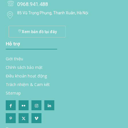
0968.941.488
85 Vũ Trọng Phụng, Thanh Xuân, Hà Nội
Xem bản đồ tại đây
Hỗ trợ
Giới thiệu
Chính sách bảo mật
Điều khoản hoạt động
Trách nhiệm & Cam kết
Sitemap