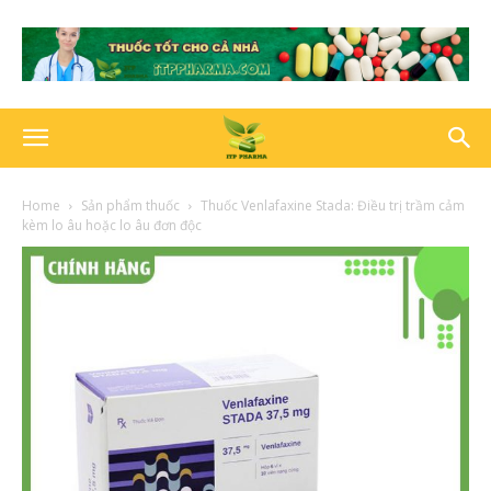
Home
Sản phẩm thuốc
Thuốc Venlafaxine Stada: Điều trị trầm cảm
kèm lo âu hoặc lo âu đơn độc