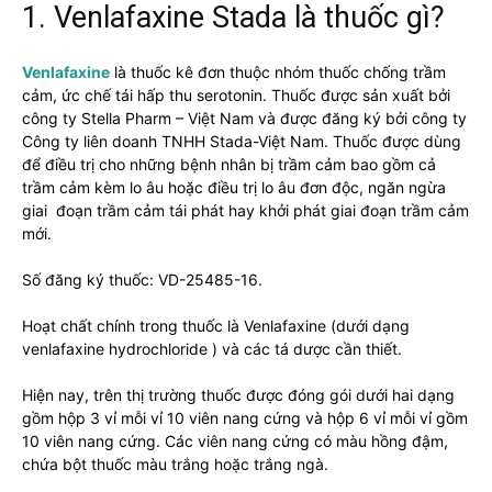
độc
1. Venlafaxine Stada là thuốc gì?
số
lượng
Venlafaxine
là thuốc kê đơn thuộc nhóm thuốc chống trầm
cảm, ức chế tái hấp thu serotonin. Thuốc được sản xuất bởi
công ty Stella Pharm – Việt Nam và được đăng ký bởi công ty
Công ty liên doanh TNHH Stada-Việt Nam. Thuốc được dùng
để điều trị cho những bệnh nhân bị trầm cảm bao gồm cả
trầm cảm kèm lo âu hoặc điều trị lo âu đơn độc, ngăn ngừa
giai đoạn trầm cảm tái phát hay khởi phát giai đoạn trầm cảm
mới.
Số đăng ký thuốc: VD-25485-16.
Hoạt chất chính trong thuốc là Venlafaxine (dưới dạng
venlafaxine hydrochloride ) và các tá dược cần thiết.
Hiện nay, trên thị trường thuốc được đóng gói dưới hai dạng
gồm hộp 3 vỉ mỗi vỉ 10 viên nang cứng và hộp 6 vỉ mỗi vỉ gồm
10 viên nang cứng. Các viên nang cứng có màu hồng đậm,
chứa bột thuốc màu trắng hoặc trắng ngà.