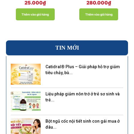
Được xếp
Được xếp
25.000
₫
280.000
₫
hạng
hạng
5.00
5.00
5 sao
5 sao
Thêm vào giỏ hàng
Thêm vào giỏ hàng
TIN MỚI
Catidral® Plus – Giải pháp hỗ trợ giảm
tiêu chảy, bù...
Liệu pháp giảm nôn trớ ở trẻ sơ sinh và
trẻ...
Bột ngũ cốc nội tiết sinh con gái mua ở
đâu...