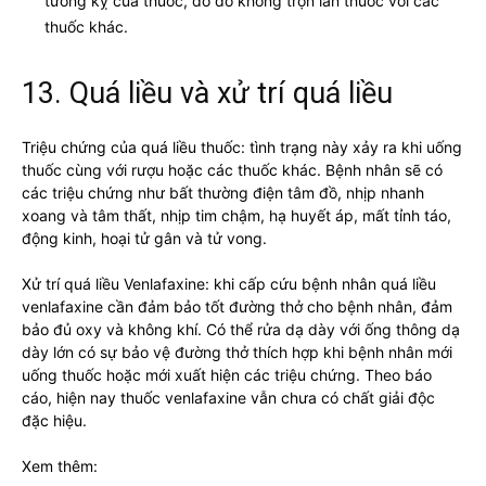
tương kỵ của thuốc, do đó không trộn lẫn thuốc với các
thuốc khác.
13. Quá liều và xử trí quá liều
Triệu chứng của quá liều thuốc: tình trạng này xảy ra khi uống
thuốc cùng với rượu hoặc các thuốc khác. Bệnh nhân sẽ có
các triệu chứng như bất thường điện tâm đồ, nhịp nhanh
xoang và tâm thất, nhịp tim chậm, hạ huyết áp, mất tỉnh táo,
động kinh, hoại tử gân và tử vong.
Xử trí quá liều Venlafaxine: khi cấp cứu bệnh nhân quá liều
venlafaxine cần đảm bảo tốt đường thở cho bệnh nhân, đảm
bảo đủ oxy và không khí. Có thể rửa dạ dày với ống thông dạ
dày lớn có sự bảo vệ đường thở thích hợp khi bệnh nhân mới
uống thuốc hoặc mới xuất hiện các triệu chứng. Theo báo
cáo, hiện nay thuốc venlafaxine vẫn chưa có chất giải độc
đặc hiệu.
Xem thêm: