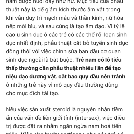
nam được nuôi dạy như nữ. Mục tiêu của phẫu
thuật này là để giảm kích thước âm vật trong
khi vẫn duy trì mạch máu và thần kinh, nữ hóa
nếp môi bìu, và sau cùng là tạo âm đạo. Vì tỷ lệ
cao u sinh dục ở các trẻ có các thể rối loạn sinh
dục nhất định, phẫu thuật cắt bỏ tuyến sinh dục
đồng thời với việc chỉnh sửa ban đầu cơ quan
sinh dục ngoài là bắt buộc.
Trẻ nam có lỗ tiểu
thấp thường cần phẫu thuật nhiêu l’ân để tạo
niệu đạo dương vật. cắt bao quy đầu nên tránh
ở những trẻ này vì mô quy đầu thường dùng
cho mục đích tái tạo.
Nếu việc sản xuất steroid là nguyên nhân tiềm
ẩn của vấn đề liên giới tính (intersex), việc điều
trị được đặt ra nhằm ngăn ngừa nam hoá tiến