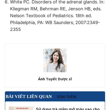
White PC. Disorders of the adrenal glands. In:
Kliegman RM, Behrman RE, Jenson HB, eds.
Nelson Textbook of Pediatrics. 18th ed.
Philadelphia, PA: WB Saunders; 2007:2349-
2355
Ánh Tuyết Dược sĩ
BÀI VIẾT LIÊN QUAN
XEM THÊM
Sử dụng trà giảm mỡ máu sao cho