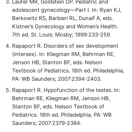
Laufer MR, Goldstein DP. Pediatric and
adolescent gynecology—Part I. In: Ryan KJ,
Berkowitz RS, Barbieri RL, Dunaif A, eds.
Kistner’s Gynecology and Women’s Health.
7th ed. St. Louis: Mosby; 1999:233-259.
Rapaport R. Disorders of sex development
(intersex). In: Kliegman RM, Behrman RE,
Jenson HB, Stanton BF, eds. Nelson
Textbook of Pediatrics. 18th ed. Philadelphia,
PA: WB Saunders; 2007:2394-2403.
Rapaport R. Hypofunction of the testes. In:
Behrman RE, Kliegman RM, Jenson HB,
Stanton BF, eds. Nelson Textbook of
Pediatrics. 18th ed. Philadelphia, PA: WB
Saunders; 2007:2379-2384.