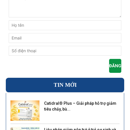
TIN MỚI
Catidral® Plus – Giải pháp hỗ trợ giảm
tiêu chảy, bù...
Liệu pháp giảm nôn trớ ở trẻ sơ sinh và