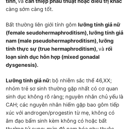
tính,
và
can thiệp phẫu thuật hoặc điều trị khác
càng sớm càng tốt.
Bất thường liên giới tính gôm
lưỡng tính giả nữ
(female seudohermaphroditism), lưỡng tính giả
nam (male
pseudohermaphroditism), lưỡng
tính thực sự (true
hermaphroditism),
và
rối
loạn sinh dục hỗn hợp (mixed gonadal
dysgenesis).
Lưỡng tính giả nữ:
bộ nhiễm sắc thể 46,XX;
nhóm trẻ sơ sinh thường gặp nhất có cơ quan
sinh dục không rõ ràng; nguyên nhân chủ yếu là
CAH; các nguyên nhân hiếm gặp bao gôm tiếp
xúc với androgen/progestin từ mẹ, không có
âm đạo bẩm sinh kèm không có hoặc bất
thường tử cung; mức độ nam hóa phụ thuộc