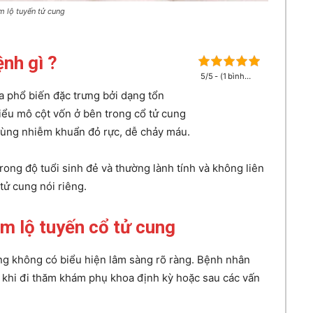
m lộ tuyến tử cung
ệnh gì ?
5/5 - (1 bình
chọn)
a phổ biến đặc trưng bởi dạng tổn
iểu mô cột vốn ở bên trong cổ tử cung
 vùng nhiễm khuẩn đỏ rực, dễ chảy máu.
rong độ tuổi sinh đẻ và thường lành tính và không liên
tử cung nói riêng.
êm lộ tuyến cổ tử cung
ung không có biểu hiện lâm sàng rõ ràng. Bệnh nhân
 khi đi thăm khám phụ khoa định kỳ hoặc sau các vấn