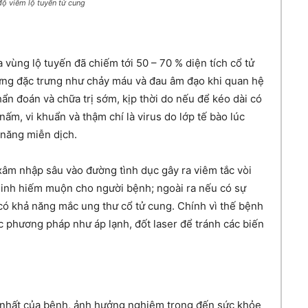
ộ viêm lộ tuyến tử cung
 vùng lộ tuyến đã chiếm tới 50 – 70 % diện tích cổ tử
ứng đặc trưng như chảy máu và đau âm đạo khi quan hệ
ẩn đoán và chữa trị sớm, kịp thời do nếu để kéo dài có
ấm, vi khuẩn và thậm chí là virus do lớp tế bào lúc
 năng miễn dịch.
xâm nhập sâu vào đường tình dục gây ra viêm tắc vòi
sinh hiếm muộn cho người bệnh; ngoài ra nếu có sự
ó khả năng mắc ung thư cổ tử cung. Chính vì thế bệnh
c phương pháp như áp lạnh, đốt laser để tránh các biến
 nhất của bệnh, ảnh hưởng nghiêm trọng đến sức khỏe