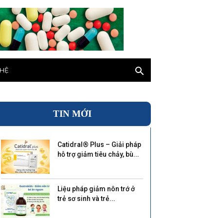
 HỆ
TIN MỚI
Catidral® Plus – Giải pháp
hỗ trợ giảm tiêu chảy, bù...
Liệu pháp giảm nôn trớ ở
trẻ sơ sinh và trẻ...