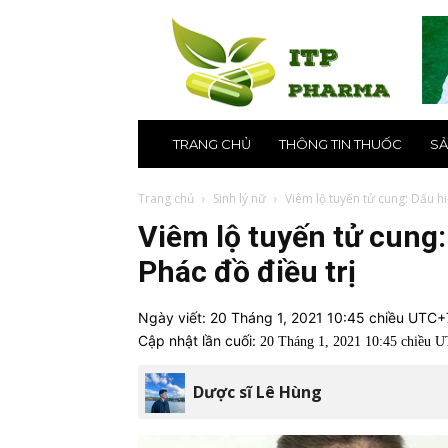
ITP
Pharma
–
Nhà
thuốc
online
uy
TRANG CHỦ
THÔNG TIN THUỐC
SẢ
tín
số
1
Trang chủ
Sinh lý nữ
Viêm lộ tuyến tử cung: Dấu hi
tại
Viêm lộ tuyến tử cung
Hà
Nội,
Phác đồ điều trị
TPHCM
Ngày viết:
20 Tháng 1, 2021 10:45 chiều UTC+
Cập nhật lần cuối:
20 Tháng 1, 2021 10:45 chiều 
Dược sĩ Lê Hùng