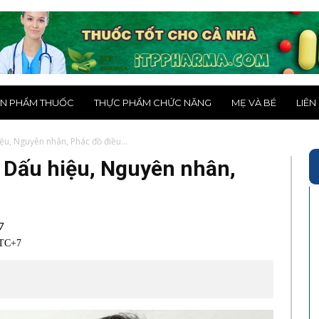
N PHẨM THUỐC
THỰC PHẨM CHỨC NĂNG
MẸ VÀ BÉ
LIÊN
ệu, Nguyên nhân, Phác đồ điều...
: Dấu hiệu, Nguyên nhân,
7
UTC+7