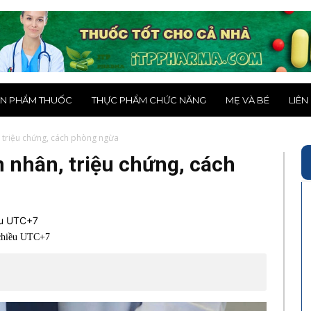
N PHẨM THUỐC
THỰC PHẨM CHỨC NĂNG
MẸ VÀ BÉ
LIÊN
 triệu chứng, cách phòng ngừa
 nhân, triệu chứng, cách
ều UTC+7
 chiều UTC+7