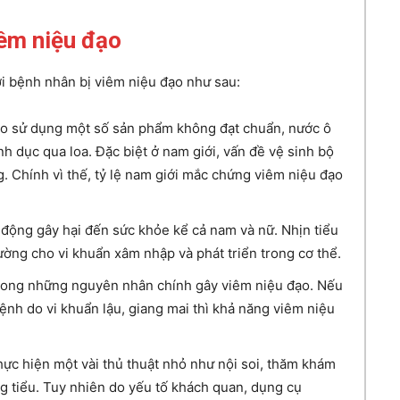
êm niệu đạo
i bệnh nhân bị viêm niệu đạo như sau:
Do sử dụng một số sản phẩm không đạt chuẩn, nước ô
h dục qua loa. Đặc biệt ở nam giới, vấn đề vệ sinh bộ
. Chính vì thế, tỷ lệ nam giới mắc chứng viêm niệu đạo
h động gây hại đến sức khỏe kể cả nam và nữ. Nhịn tiểu
rường cho vi khuẩn xâm nhập và phát triển trong cơ thể.
rong những nguyên nhân chính gây viêm niệu đạo. Nếu
bệnh do vi khuẩn lậu, giang mai thì khả năng viêm niệu
hực hiện một vài thủ thuật nhỏ như nội soi, thăm khám
g tiểu. Tuy nhiên do yếu tố khách quan, dụng cụ