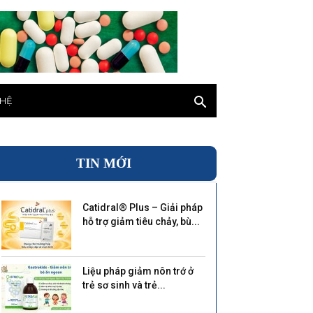
 HỆ
TIN MỚI
Catidral® Plus – Giải pháp
hỗ trợ giảm tiêu chảy, bù...
Liệu pháp giảm nôn trớ ở
trẻ sơ sinh và trẻ...