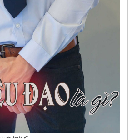
êm niệu đạo là gì?