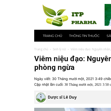
ITP
Pharma
–
Nhà
thuốc
online
uy
TRANG CHỦ
THÔNG TIN THUỐC
SẢ
tín
số
1
Trang chủ
Sinh lý nữ
Viêm niệu đạo: Nguyên nhân,
tại
Viêm niệu đạo: Nguyên
Hà
Nội,
phòng ngừa
TPHCM
Ngày viết:
30 Tháng mười một, 2021 3:49 chi
Cập nhật lần cuối:
30 Tháng mười một, 2021 3:50
Dược sĩ Lê Duy