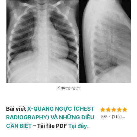
X-quang ngực
Bài viết
X-QUANG NGỰC (CHEST
RADIOGRAPHY) VÀ NHỮNG ĐIỀU
5/5 - (1 bình
chọn)
CẦN BIẾT
– Tải file PDF
Tại đây
.