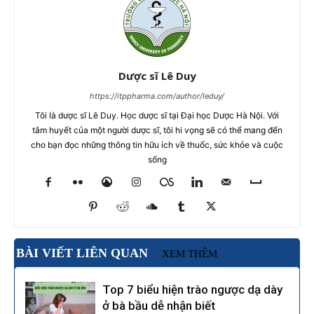
Dược sĩ Lê Duy
https://itppharma.com/author/leduy/
Tôi là dược sĩ Lê Duy. Học dược sĩ tại Đại học Dược Hà Nội. Với
tâm huyết của một người dược sĩ, tôi hi vọng sẽ có thể mang đến
cho bạn đọc những thông tin hữu ích về thuốc, sức khỏe và cuộc
sống
BÀI VIẾT LIÊN QUAN
XEM THÊM
Top 7 biểu hiện trào ngược dạ dày
ở bà bầu dễ nhận biết