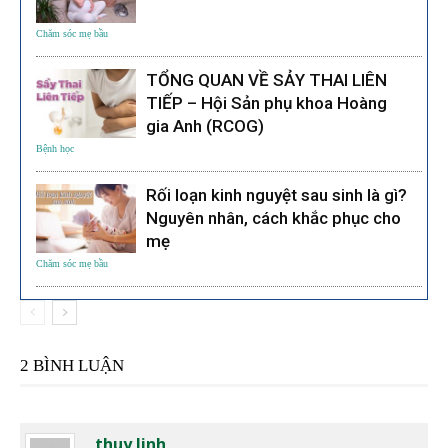
Chăm sóc mẹ bầu
TỔNG QUAN VỀ SẢY THAI LIÊN
TIẾP – Hội Sản phụ khoa Hoàng
gia Anh (RCOG)
Bệnh học
Rối loạn kinh nguyệt sau sinh là gì?
Nguyên nhân, cách khắc phục cho
mẹ
Chăm sóc mẹ bầu
2 BÌNH LUẬN
thuy linh