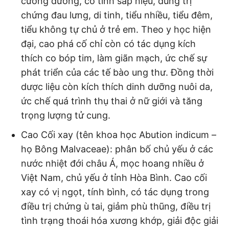
cường dương, cố tinh sáp niệu, dùng trị
chứng đau lưng, di tinh, tiểu nhiều, tiểu đêm,
tiểu không tự chủ ở trẻ em. Theo y học hiện
đại, cao phá cố chỉ còn có tác dụng kích
thích co bóp tim, làm giãn mạch, ức chế sự
phát triển của các tế bào ung thư. Đồng thời
dược liệu còn kích thích dinh dưỡng nuôi da,
ức chế quá trình thụ thai ở nữ giới và tăng
trọng lượng tử cung.
Cao Cối xay (tên khoa học Abution indicum –
họ Bông Malvaceae): phân bố chủ yếu ở các
nước nhiệt đới châu Á, mọc hoang nhiều ở
Việt Nam, chủ yếu ở tỉnh Hòa Bình. Cao cối
xay có vị ngọt, tính bình, có tác dụng trong
điều trị chứng ù tai, giảm phù thũng, điều trị
tình trạng thoái hóa xương khớp, giải độc giải