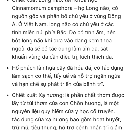
Cinnamomum camphora – họ Long não, có
nguồn gốc và phân bố chủ yếu ở vùng Đông
Á. Ở Việt Nam, long não có chủ yếu ở các
tỉnh miền núi phía Bắc. Do có tính ấm, nên
bột long não khi đưa vào dạng kem thoa
ngoài da sẽ có tác dụng làm ấm da, sát
khuẩn vùng da cần điều trị, kích thích da.
Hổ phách là nhựa cây đã hóa đá, có tác dụng
làm sạch cơ thể, tẩy uế và hỗ trợ ngăn ngừa
và hạn chế sự phát triển của bệnh trĩ.
Chiết xuất Xạ hương: là phần chất thơm được
lấy từ túi thơm của con Chồn hương, là một
nguyên liệu quý hiếm của y học cổ truyền.
tác dụng của xạ hương bao gồm hoạt huyết,
trừ mủ, tiêu thũng, hỗ trợ bệnh nhân trĩ giảm