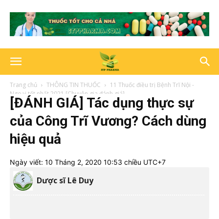
Trang chủ
THÔNG TIN THUỐC
11 Thuốc điều trị Bệnh Trĩ Nội -
Ngoại tốt nhất 2021 [Chuyên gia đánh giá]
[ĐÁNH GIÁ] Tác dụng thực sự
của Công Trĩ Vương? Cách dùng
hiệu quả
Ngày viết:
10 Tháng 2, 2020 10:53 chiều UTC+7
Dược sĩ Lê Duy