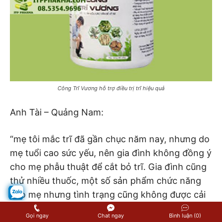
Công Trĩ Vương hỗ trợ điều trị trĩ hiệu quả
Anh Tài – Quảng Nam:
“mẹ tôi mắc trĩ đã gần chục năm nay, nhưng do
mẹ tuổi cao sức yếu, nên gia đình không đồng ý
cho mẹ phẫu thuật để cắt bỏ trĩ. Gia đình cũng
thử nhiều thuốc, một số sản phẩm chức năng
cho mẹ nhưng tình trạng cũng không được cải
thiện nhiều lắm. Tôi cũng lên mạng tìm hiểu,
Gọi ngay
Chat ngay
Bình luận (0)