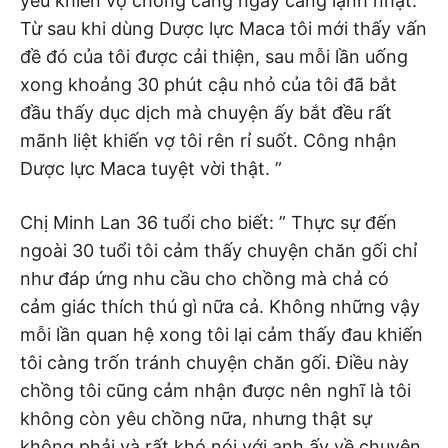
yếu khiến vợ chồng càng ngày càng lạnh nhạt.
Từ sau khi dùng Dược lực Maca tôi mới thấy vấn
đề đó của tôi được cải thiện, sau mỗi lần uống
xong khoảng 30 phút cậu nhỏ của tôi đã bắt
đầu thấy dục dịch mà chuyện ấy bắt đều rất
mãnh liệt khiến vợ tôi rên rỉ suốt. Công nhận
Dược lực Maca tuyệt vời thật. ”
Chị Minh Lan 36 tuổi cho biết: ” Thực sự đến
ngoài 30 tuổi tôi cảm thấy chuyện chăn gối chỉ
như đáp ứng nhu cầu cho chồng mà chả có
cảm giác thích thú gì nữa cả. Không những vậy
mỗi lần quan hệ xong tôi lại cảm thấy đau khiến
tôi càng trốn tránh chuyện chăn gối. Điều này
chồng tôi cũng cảm nhận được nên nghĩ là tôi
không còn yêu chồng nữa, nhưng thật sự
không phải và rất khó nói với anh ấy về chuyện