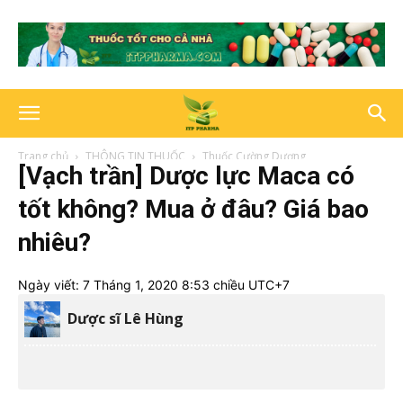
Trang chủ
THÔNG TIN THUỐC
Thuốc Cường Dương
[Vạch trần] Dược lực Maca có
tốt không? Mua ở đâu? Giá bao
nhiêu?
Ngày viết:
7 Tháng 1, 2020 8:53 chiều UTC+7
Dược sĩ Lê Hùng