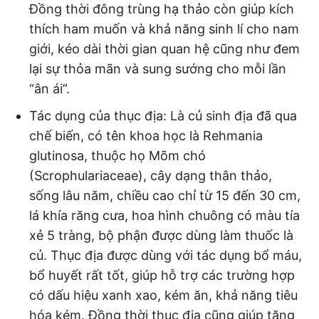
Đồng thời đông trùng hạ thảo còn giúp kích
thích ham muốn và khả năng sinh lí cho nam
giới, kéo dài thời gian quan hệ cũng như đem
lại sự thỏa mãn và sung sướng cho mỗi lần
“ân ái”.
Tác dụng của thục địa: Là củ sinh địa đã qua
chế biến, có tên khoa học là Rehmania
glutinosa, thuộc họ Mõm chó
(Scrophulariaceae), cây dạng thân thảo,
sống lâu năm, chiều cao chỉ từ 15 đến 30 cm,
lá khía răng cưa, hoa hình chuông có màu tía
xẻ 5 tràng, bộ phận được dùng làm thuốc là
củ. Thục địa được dùng với tác dụng bổ máu,
bổ huyết rất tốt, giúp hỗ trợ các trường hợp
có dấu hiệu xanh xao, kém ăn, khả năng tiêu
hóa kém. Đồng thời thục địa cũng giúp tăng