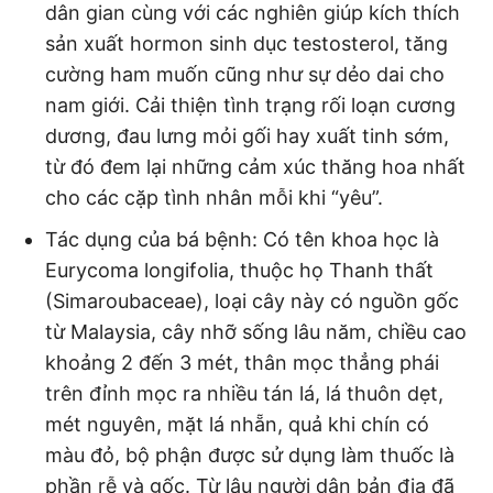
dân gian cùng với các nghiên giúp kích thích
sản xuất hormon sinh dục testosterol, tăng
cường ham muốn cũng như sự dẻo dai cho
nam giới. Cải thiện tình trạng rối loạn cương
dương, đau lưng mỏi gối hay xuất tinh sớm,
từ đó đem lại những cảm xúc thăng hoa nhất
cho các cặp tình nhân mỗi khi “yêu”.
Tác dụng của bá bệnh: Có tên khoa học là
Eurycoma longifolia, thuộc họ Thanh thất
(Simaroubaceae), loại cây này có nguồn gốc
từ Malaysia, cây nhỡ sống lâu năm, chiều cao
khoảng 2 đến 3 mét, thân mọc thẳng phái
trên đỉnh mọc ra nhiều tán lá, lá thuôn dẹt,
mét nguyên, mặt lá nhẵn, quả khi chín có
màu đỏ, bộ phận được sử dụng làm thuốc là
phần rễ và gốc. Từ lâu người dân bản địa đã