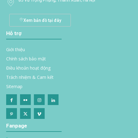
85 Vũ Trọng Phụng, Thanh Xuân, Hà Nội
Xem bản đồ tại đây
Hỗ trợ
Giới thiệu
Chính sách bảo mật
Điều khoản hoạt động
Trách nhiệm & Cam kết
Sitemap
Fanpage