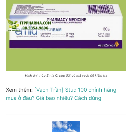
Hình ảnh hộp Emla Cream 5% có mã vạch để kiểm tra
Xem thêm:
[Vạch Trần] Stud 100 chính hãng
mua ở đâu? Giá bao nhiêu? Cách dùng