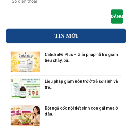
TIN MỚI
Catidral® Plus – Giải pháp hỗ trợ giảm
tiêu chảy, bù...
Liệu pháp giảm nôn trớ ở trẻ sơ sinh và
trẻ...
Bột ngũ cốc nội tiết sinh con gái mua ở
đâu...