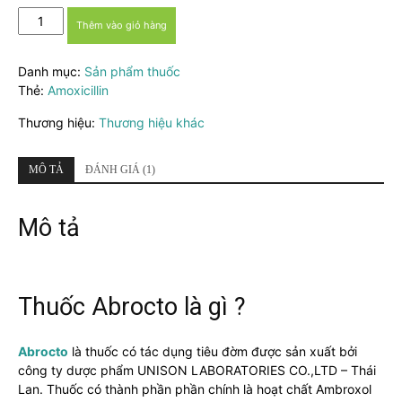
Thuốc
Thêm vào giỏ hàng
Abrocto
15mg
Danh mục:
Sản phẩm thuốc
-
Thẻ:
Amoxicillin
Ngừa
ho,
Thương hiệu:
Thương hiệu khác
tiêu
đờm
hiệu
MÔ TẢ
ĐÁNH GIÁ (1)
quả
số
Mô tả
lượng
Thuốc Abrocto là gì ?
Abrocto
là thuốc có tác dụng tiêu đờm được sản xuất bởi
công ty dược phẩm UNISON LABORATORIES CO.,LTD – Thái
Lan. Thuốc có thành phần phần chính là hoạt chất Ambroxol