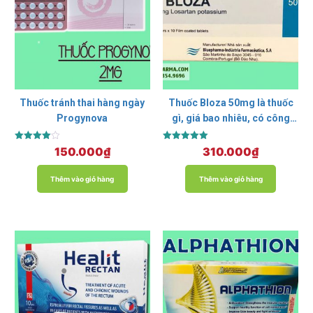
Thuốc tránh thai hàng ngày
Thuốc Bloza 50mg là thuốc
Progynova
gì, giá bao nhiêu, có công
dụng gì?
Được xếp
Được xếp
150.000
₫
310.000
₫
hạng
hạng
4.00
5.00
5 sao
5 sao
Thêm vào giỏ hàng
Thêm vào giỏ hàng