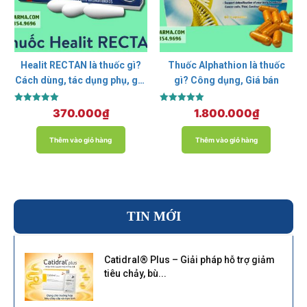
Healit RECTAN là thuốc gì?
Thuốc Alphathion là thuốc
Cách dùng, tác dụng phụ, giá
gì? Công dụng, Giá bán
bao nhiêu?
Được xếp
Được xếp
370.000
₫
1.800.000
₫
hạng
hạng
5.00
5.00
5 sao
5 sao
Thêm vào giỏ hàng
Thêm vào giỏ hàng
TIN MỚI
Catidral® Plus – Giải pháp hỗ trợ giảm
tiêu chảy, bù...