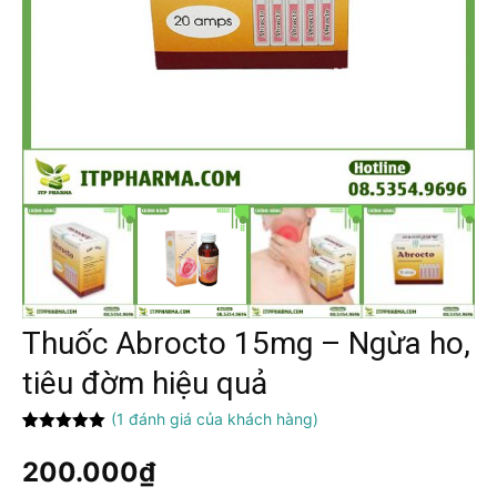
Thuốc Abrocto 15mg – Ngừa ho,
tiêu đờm hiệu quả
(
1
đánh giá của khách hàng)
5.00
1
trên 5
dựa trên
200.000
₫
đánh giá