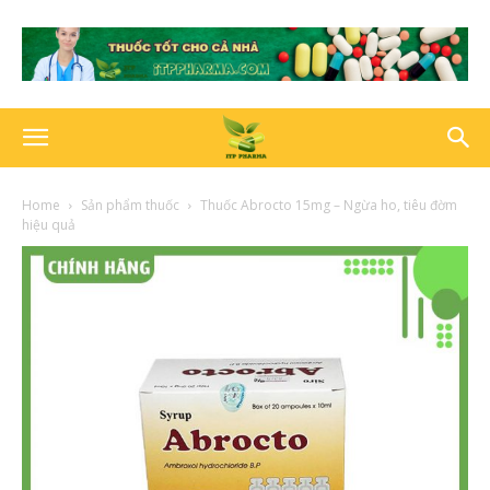
Home
Sản phẩm thuốc
Thuốc Abrocto 15mg – Ngừa ho, tiêu đờm
hiệu quả