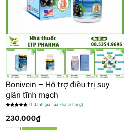
Bonivein – Hỗ trợ điều trị suy
giãn tĩnh mạch
(
1
đánh giá của khách hàng)
5.00
1
trên 5
dựa trên
230.000
₫
đánh giá
Bonivein