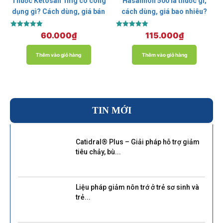
Thuốc Ketosan 1mg có công
Hasanflon 500 là thuốc gì,
dụng gì? Cách dùng, giá bán
cách dùng, giá bao nhiêu?
Được xếp
Được xếp
60.000
₫
115.000
₫
hạng
hạng
5.00
5.00
5 sao
5 sao
Thêm vào giỏ hàng
Thêm vào giỏ hàng
TIN MỚI
Catidral® Plus – Giải pháp hỗ trợ giảm
tiêu chảy, bù...
Liệu pháp giảm nôn trớ ở trẻ sơ sinh và
trẻ...