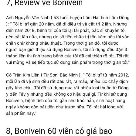
7, Review về Bonivein
Anh Nguyễn Văn Ninh ( 53 tuổi, huyện Lâm Hà, tỉnh Lâm Đồng
): “ Tôi bị trĩ gần 20 năm, đã đi điều trị và cắt trĩ 2 lần. Nhưng
đến năm 2018, bệnh trĩ của tôi lại tái phát, bác sĩ khuyên tôi
nên cắt lần nữa, nhưng do số tiền chữa trị tốn kém nên tôi vẫn
chần chừ không phẫu thuật. Trong thời gian đó, tôi được
người bạn giới thiệu sử dụng Bonivein, tôi sử dụng đều đặn 3
tháng liền thì tình trạng bệnh của tôi đã cải thiện rõ rệt. Tôi rất
vui mừng và sẽ tiếp tục sử dụng sản phẩm trong thời gian tới.”
Cô Trần Kim Liên ( Từ Sơn, Bắc Ninh ): “ Tôi bị trĩ từ năm 2012,
mỗi lần đi vệ sinh đều rất đau rát, ra máu, nhiều lúc chảy dịch
gây khó chịu. Tôi đã sử dụng qua rất nhiều loại thuốc từ Đông
y đến Tây y nhưng đều không có hiệu quả gì. Từ khi sử dụng
Bonivein, bệnh tình của tôi gần như khỏi hẳn, sinh hoạt hàng
ngày không còn bất tiện như trước nữa. Tôi rất hài lòng với
sản phẩm này.”
8, Bonivein 60 viên có giá bao