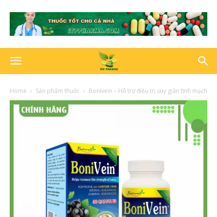
Home
Sản phẩm thuốc
Bonivein – Hỗ trợ điều trị suy giãn tĩnh mạch