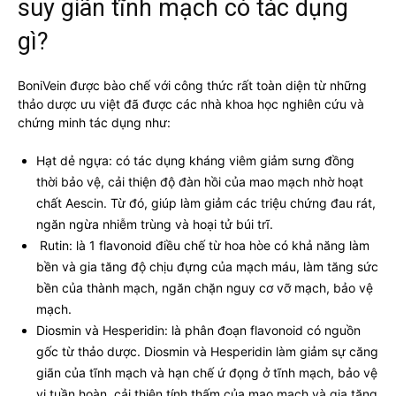
suy giãn tĩnh mạch có tác dụng
gì?
BoniVein được bào chế với công thức rất toàn diện từ những
thảo dược ưu việt đã được các nhà khoa học nghiên cứu và
chứng minh tác dụng như:
Hạt dẻ ngựa: có tác dụng kháng viêm giảm sưng đồng
thời bảo vệ, cải thiện độ đàn hồi của mao mạch nhờ hoạt
chất Aescin. Từ đó, giúp làm giảm các triệu chứng đau rát,
ngăn ngừa nhiễm trùng và hoại tử búi trĩ.
Rutin: là 1 flavonoid điều chế từ hoa hòe có khả năng làm
bền và gia tăng độ chịu đựng của mạch máu, làm tăng sức
bền của thành mạch, ngăn chặn nguy cơ vỡ mạch, bảo vệ
mạch.
Diosmin và Hesperidin: là phân đoạn flavonoid có nguồn
gốc từ thảo dược. Diosmin và Hesperidin làm giảm sự căng
giãn của tĩnh mạch và hạn chế ứ đọng ở tĩnh mạch, bảo vệ
vi tuần hoàn, cải thiện tính thấm của mao mạch và gia tăng