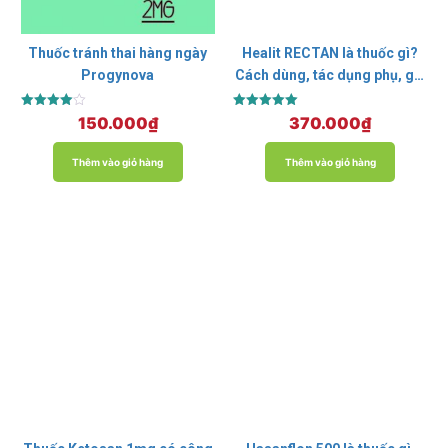
Thuốc tránh thai hàng ngày
Healit RECTAN là thuốc gì?
Progynova
Cách dùng, tác dụng phụ, giá
bao nhiêu?
Được xếp
Được xếp
150.000
₫
370.000
₫
hạng
hạng
4.00
5.00
5 sao
5 sao
Thêm vào giỏ hàng
Thêm vào giỏ hàng