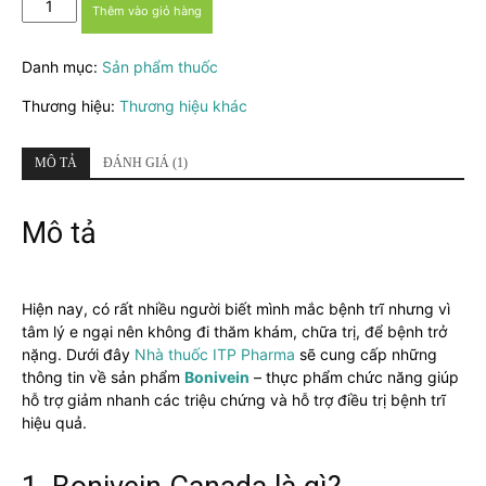
Thêm vào giỏ hàng
-
Hỗ
Danh mục:
Sản phẩm thuốc
trợ
điều
Thương hiệu:
Thương hiệu khác
trị
suy
giãn
MÔ TẢ
ĐÁNH GIÁ (1)
tĩnh
mạch
Mô tả
số
lượng
Hiện nay, có rất nhiều người biết mình mắc bệnh trĩ nhưng vì
tâm lý e ngại nên không đi thăm khám, chữa trị, để bệnh trở
nặng. Dưới đây
Nhà thuốc ITP Pharma
sẽ cung cấp những
thông tin về sản phẩm
Bonivein
– thực phẩm chức năng giúp
hỗ trợ giảm nhanh các triệu chứng và hỗ trợ điều trị bệnh trĩ
hiệu quả.