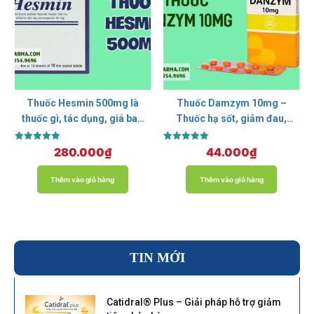
Thuốc Hesmin 500mg là
Thuốc Damzym 10mg –
thuốc gì, tác dụng, giá bao
Thuốc hạ sốt, giảm đau,
nhiêu?
chống viêm
Được xếp
Được xếp
280.000
₫
44.000
₫
hạng
hạng
5.00
5.00
5 sao
5 sao
Thêm vào giỏ hàng
Thêm vào giỏ hàng
TIN MỚI
Catidral® Plus – Giải pháp hỗ trợ giảm