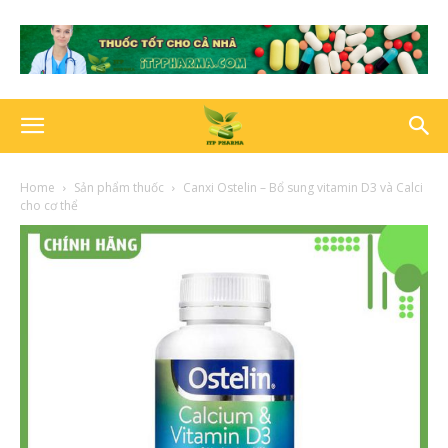
Home
Sản phẩm thuốc
Canxi Ostelin – Bổ sung vitamin D3 và Calci
cho cơ thể