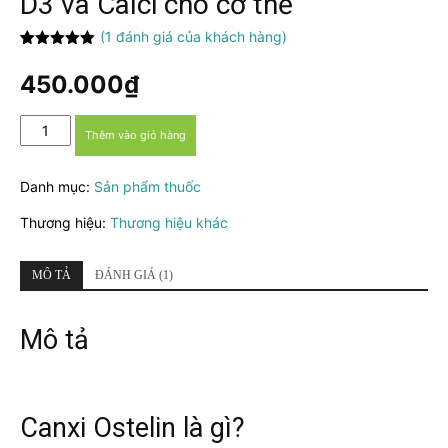
D3 và Calci cho cơ thể
(
1
đánh giá của khách hàng)
5.00
1
trên 5
dựa trên
450.000
₫
đánh giá
Canxi
Thêm vào giỏ hàng
Ostelin
-
Danh mục:
Sản phẩm thuốc
Bổ
sung
Thương hiệu:
Thương hiệu khác
vitamin
D3
và
MÔ TẢ
ĐÁNH GIÁ (1)
Calci
cho
Mô tả
cơ
thể
số
lượng
Canxi Ostelin là gì?