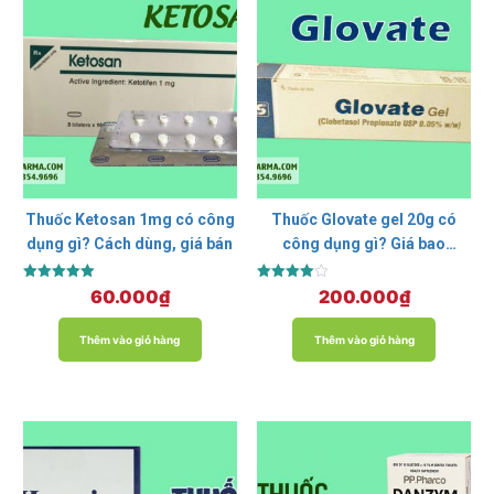
Thuốc Ketosan 1mg có công
Thuốc Glovate gel 20g có
dụng gì? Cách dùng, giá bán
công dụng gì? Giá bao
nhiêu? Mua ở đâu?
Được xếp
Được xếp
60.000
₫
200.000
₫
hạng
hạng
5.00
4.00
5 sao
5 sao
Thêm vào giỏ hàng
Thêm vào giỏ hàng