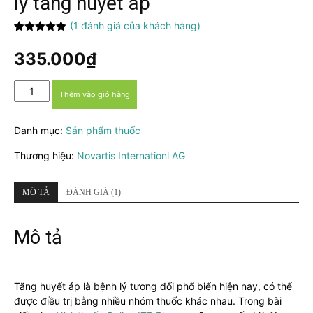
lý tăng huyết áp
(
1
đánh giá của khách hàng)
5.00
1
trên 5
dựa trên
335.000
₫
đánh giá
Thuốc
Thêm vào giỏ hàng
Co-
Diovan
Danh mục:
Sản phẩm thuốc
-
Điều
Thương hiệu:
Novartis Internationl AG
trị
bệnh
lý
MÔ TẢ
ĐÁNH GIÁ (1)
tăng
huyết
Mô tả
áp
số
lượng
Tăng huyết áp là bệnh lý tương đối phổ biến hiện nay, có thể
được điều trị bằng nhiều nhóm thuốc khác nhau. Trong bài