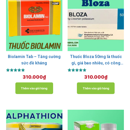
Biolamin Tab – Tăng cường
Thuốc Bloza 50mg là thuốc
sức đề kháng
gì, giá bao nhiêu, có công
dụng gì?
Được xếp
Được xếp
310.000
₫
310.000
₫
hạng
hạng
5.00
5.00
5 sao
5 sao
Thêm vào giỏ hàng
Thêm vào giỏ hàng