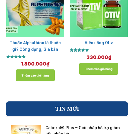
Thuốc Alphathion là thuốc
Viên uống Otiv
gì? Công dụng, Giá bán
Được xếp
330.000
₫
hạng
Được xếp
1.800.000
₫
5.00
hạng
5 sao
Thêm vào giỏ hàng
5.00
5 sao
Thêm vào giỏ hàng
TIN MỚI
Catidral® Plus – Giải pháp hỗ trợ giảm
tiêu chảy, bù...