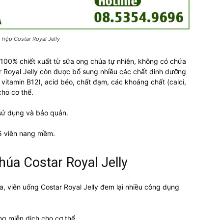
 hộp Costar Royal Jelly
00% chiết xuất từ sữa ong chúa tự nhiên, không có chứa
r Royal Jelly còn được bổ sung nhiều các chất dinh dưỡng
, vitamin B12), acid béo, chất đạm, các khoáng chất (calci,
cho cơ thể.
sử dụng và bảo quản.
5 viên nang mềm.
úa Costar Royal Jelly
a, viên uống Costar Royal Jelly đem lại nhiều công dụng
ng miễn dịch cho cơ thể.