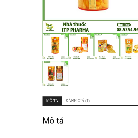
MÔ TẢ
ĐÁNH GIÁ (1)
Mô tả