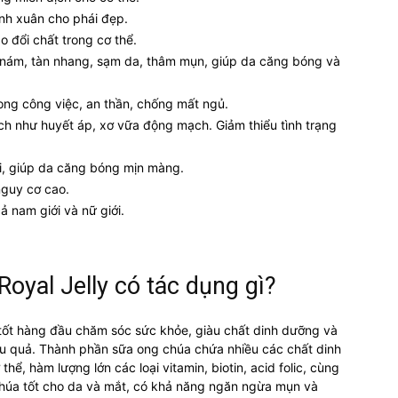
anh xuân cho phái đẹp.
o đổi chất trong cơ thể.
 nám, tàn nhang, sạm da, thâm mụn, giúp da căng bóng và
trong công việc, an thần, chống mất ngủ.
ch như huyết áp, xơ vữa động mạch. Giảm thiểu tình trạng
ới, giúp da căng bóng mịn màng.
nguy cơ cao.
ả nam giới và nữ giới.
oyal Jelly có tác dụng gì?
 tốt hàng đầu chăm sóc sức khỏe, giàu chất dinh dưỡng và
u quả. Thành phần sữa ong chúa chứa nhiều các chất dinh
hể, hàm lượng lớn các loại vitamin, biotin, acid folic, cùng
chúa tốt cho da và mắt, có khả năng ngăn ngừa mụn và