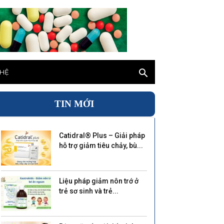
 HỆ
TIN MỚI
Catidral® Plus – Giải pháp
hỗ trợ giảm tiêu chảy, bù...
Liệu pháp giảm nôn trớ ở
trẻ sơ sinh và trẻ...