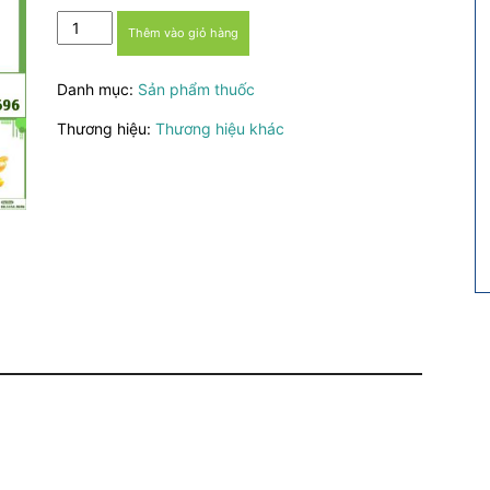
Sữa
Thêm vào giỏ hàng
ong
chúa
Danh mục:
Sản phẩm thuốc
Costar
Royal
Thương hiệu:
Thương hiệu khác
Jelly
-
Làm
chậm
quá
trình
lão
hóa,
lưu
giữ
tuổi
thanh
xuân
số
lượng