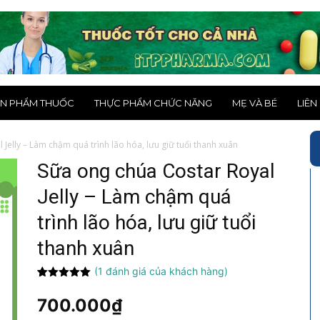
N PHẨM THUỐC
THỰC PHẨM CHỨC NĂNG
MẸ VÀ BÉ
LIÊN
Jelly – Làm chậm quá trình lão hóa, lưu giữ tuổi thanh xuân
Sữa ong chúa Costar Royal
Jelly – Làm chậm quá
trình lão hóa, lưu giữ tuổi
thanh xuân
(
1
đánh giá của khách hàng)
5.00
1
trên 5
dựa trên
700.000
₫
đánh giá