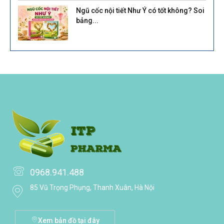
Ngũ cốc nội tiết Như Ý có tốt không? Soi
bảng...
0968.941.488
85 Vũ Trọng Phụng, Thanh Xuân, Hà Nội
Xem bản đồ tại đây