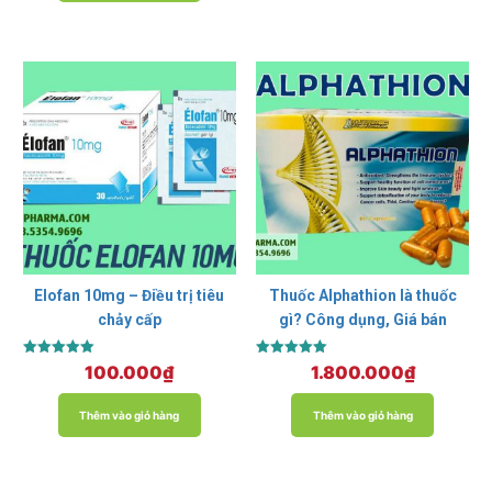
Elofan 10mg – Điều trị tiêu
Thuốc Alphathion là thuốc
chảy cấp
gì? Công dụng, Giá bán
Được xếp
Được xếp
100.000
₫
1.800.000
₫
hạng
hạng
5.00
5.00
5 sao
5 sao
Thêm vào giỏ hàng
Thêm vào giỏ hàng