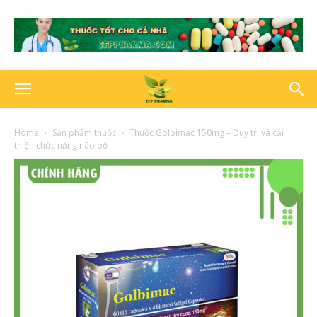
Home
Sản phẩm thuốc
Thuốc Golbimac 150mg – Duy trì và cải
thiện chức năng não bộ