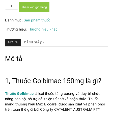
Thuốc
Thêm vào giỏ hàng
Golbimac
150mg
Danh mục:
Sản phẩm thuốc
-
Duy
Thương hiệu:
Thương hiệu khác
trì
và
cải
MÔ TẢ
ĐÁNH GIÁ (1)
thiện
chức
Mô tả
năng
não
bộ
số
lượng
1, Thuốc Golbimac 150mg là gì?
Thuốc Golbimac
là loại thuốc tăng cường và duy trì chức
năng não bộ, hỗ trợ cải thiện trí nhớ và nhận thức. Thuốc
mang thương hiệu Max Biocare, được sản xuất và phân phối
trên toàn thế giới bởi Công ty CATALENT AUSTRALIA PTY