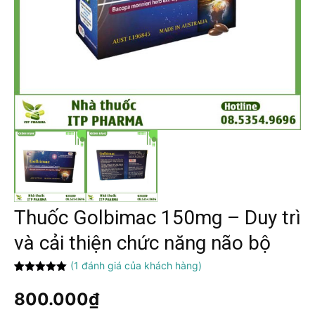
Thuốc Golbimac 150mg – Duy trì
và cải thiện chức năng não bộ
(
1
đánh giá của khách hàng)
5.00
1
trên 5
dựa trên
800.000
₫
đánh giá