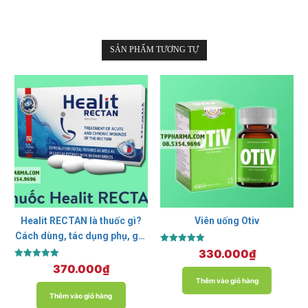
SẢN PHẨM TƯƠNG TỰ
Healit RECTAN là thuốc gì?
Viên uống Otiv
Cách dùng, tác dụng phụ, giá
Được xếp
bao nhiêu?
330.000
₫
hạng
Được xếp
370.000
₫
5.00
hạng
5 sao
Thêm vào giỏ hàng
5.00
5 sao
Thêm vào giỏ hàng