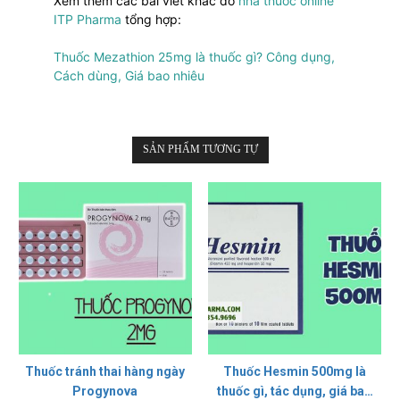
Xem thêm các bài viết khác do
nhà thuốc online
ITP Pharma
tổng hợp:
Thuốc Mezathion 25mg là thuốc gì? Công dụng,
Cách dùng, Giá bao nhiêu
SẢN PHẨM TƯƠNG TỰ
Thuốc tránh thai hàng ngày
Thuốc Hesmin 500mg là
Progynova
thuốc gì, tác dụng, giá bao