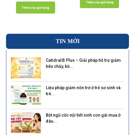
5.00
Thêm vào giỏ hàng
5 sao
Thêm vào giỏ hàng
TIN MỚI
Catidral® Plus – Giải pháp hỗ trợ giảm
tiêu chảy, bù...
Liệu pháp giảm nôn trớ ở trẻ sơ sinh và
trẻ...
Bột ngũ cốc nội tiết sinh con gái mua ở
đâu...