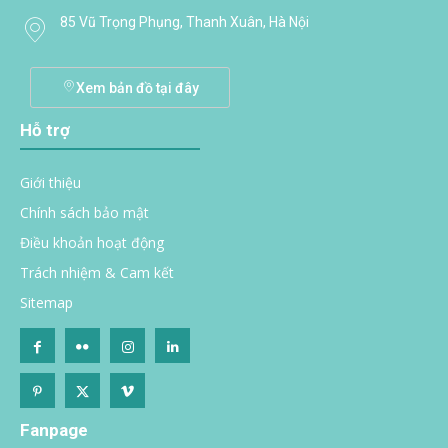
85 Vũ Trọng Phụng, Thanh Xuân, Hà Nội
Xem bản đồ tại đây
Hỗ trợ
Giới thiệu
Chính sách bảo mật
Điều khoản hoạt động
Trách nhiệm & Cam kết
Sitemap
Fanpage