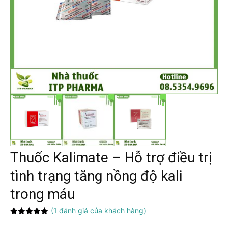
Thuốc Kalimate – Hỗ trợ điều trị
tình trạng tăng nồng độ kali
trong máu
(
1
đánh giá của khách hàng)
5.00
1
trên 5