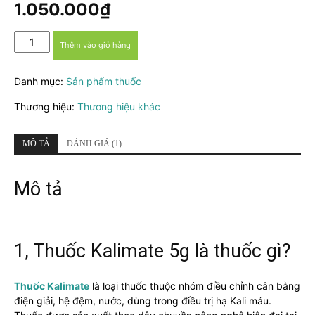
dựa trên
1.050.000
₫
đánh giá
Thuốc
Thêm vào giỏ hàng
Kalimate
-
Danh mục:
Sản phẩm thuốc
Hỗ
trợ
Thương hiệu:
Thương hiệu khác
điều
trị
tình
MÔ TẢ
ĐÁNH GIÁ (1)
trạng
tăng
Mô tả
nồng
độ
kali
trong
máu
1, Thuốc Kalimate 5g là thuốc gì?
số
lượng
Thuốc Kalimate
là loại thuốc thuộc nhóm điều chỉnh cân bằng
điện giải, hệ đệm, nước, dùng trong điều trị hạ Kali máu.