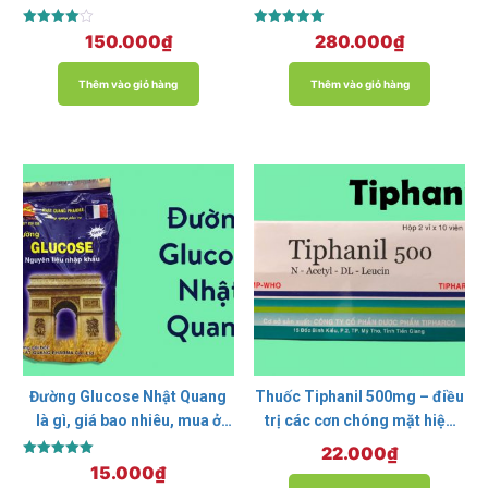
nhiêu?
Được xếp
Được xếp
150.000
₫
280.000
₫
hạng
hạng
4.00
5.00
5 sao
5 sao
Thêm vào giỏ hàng
Thêm vào giỏ hàng
Đường Glucose Nhật Quang
Thuốc Tiphanil 500mg – điều
là gì, giá bao nhiêu, mua ở
trị các cơn chóng mặt hiệu
đâu?
quả
22.000
₫
Được xếp
15.000
₫
hạng