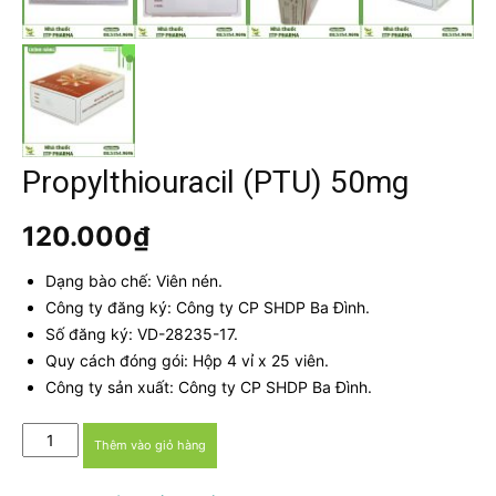
Propylthiouracil (PTU) 50mg
120.000
₫
Dạng bào chế: Viên nén.
Công ty đăng ký: Công ty CP SHDP Ba Đình.
Số đăng ký: VD-28235-17.
Quy cách đóng gói: Hộp 4 vỉ x 25 viên.
Công ty sản xuất: Công ty CP SHDP Ba Đình.
Propylthiouracil
Thêm vào giỏ hàng
(PTU)
50mg