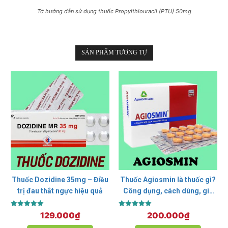
Tờ hướng dẫn sử dụng thuốc Propylthiouracil (PTU) 50mg
SẢN PHẨM TƯƠNG TỰ
Thuốc Dozidine 35mg – Điều
Thuốc Agiosmin là thuốc gì?
trị đau thắt ngực hiệu quả
Công dụng, cách dùng, giá
bán
Được xếp
Được xếp
129.000
₫
200.000
₫
hạng
hạng
5.00
5.00