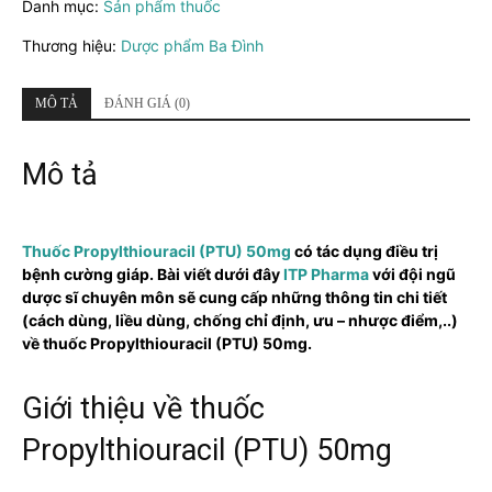
Danh mục:
Sản phẩm thuốc
số
lượng
Thương hiệu:
Dược phẩm Ba Đình
MÔ TẢ
ĐÁNH GIÁ (0)
Mô tả
Thuốc Propylthiouracil (PTU) 50mg
có tác dụng điều trị
bệnh cường giáp. Bài viết dưới đây
ITP Pharma
với đội ngũ
dược sĩ chuyên môn sẽ cung cấp những thông tin chi tiết
(cách dùng, liều dùng, chống chỉ định, ưu – nhược điểm,..)
về thuốc Propylthiouracil (PTU) 50mg.
Giới thiệu về thuốc
Propylthiouracil (PTU) 50mg