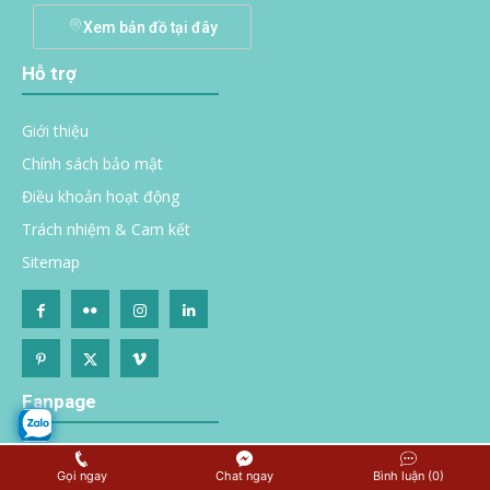
Xem bản đồ tại đây
Hỗ trợ
Giới thiệu
Chính sách bảo mật
Điều khoản hoạt động
Trách nhiệm & Cam kết
Sitemap
Fanpage
ITPpharma.vn
Gọi ngay
Chat ngay
Bình luận (0)