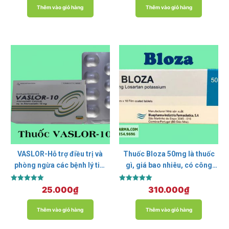
5 sao
5 sao
Thêm vào giỏ hàng
Thêm vào giỏ hàng
VASLOR-Hỗ trợ điều trị và
Thuốc Bloza 50mg là thuốc
phòng ngừa các bệnh lý tim
gì, giá bao nhiêu, có công
mạch.
dụng gì?
Được xếp
Được xếp
25.000
₫
310.000
₫
hạng
hạng
5.00
5.00
5 sao
5 sao
Thêm vào giỏ hàng
Thêm vào giỏ hàng