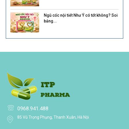
Ngũ cốc nội tiết Như Ý có tốt không? Soi
bảng...
0968.941.488
85 Vũ Trọng Phụng, Thanh Xuân, Hà Nội