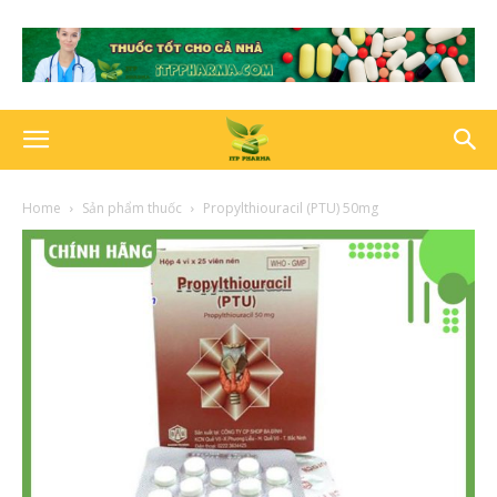
Home
Sản phẩm thuốc
Propylthiouracil (PTU) 50mg