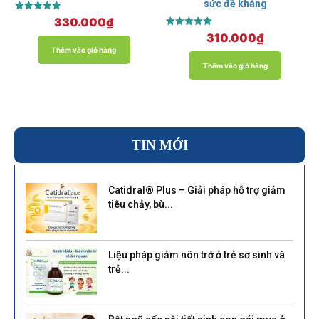
sức đề kháng
Được xếp
330.000
₫
hạng
Được xếp
310.000
₫
5.00
hạng
5 sao
Thêm vào giỏ hàng
5.00
5 sao
Thêm vào giỏ hàng
TIN MỚI
Catidral® Plus – Giải pháp hỗ trợ giảm
tiêu chảy, bù...
Liệu pháp giảm nôn trớ ở trẻ sơ sinh và
trẻ...