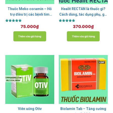
Thuốc Meko coramin – Hỗ
Healit RECTAN là thuốc gì?
trợ điều trị các bệnh tim
Cách dùng, tác dụng phụ, giá
mạch
bao nhiêu?
Được xếp
Được xếp
75.000
₫
370.000
₫
hạng
hạng
5.00
5.00
5 sao
5 sao
Thêm vào giỏ hàng
Thêm vào giỏ hàng
Viên uống Otiv
Biolamin Tab – Tăng cường