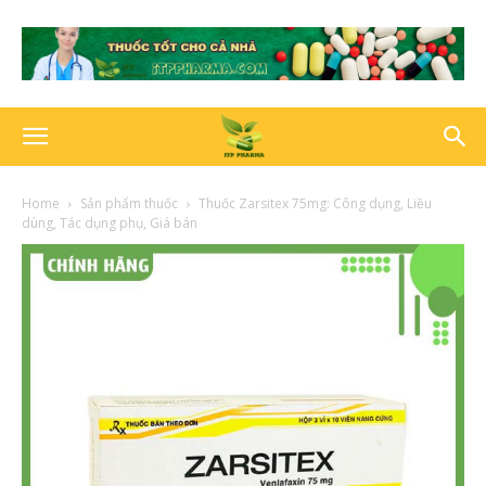
Home
Sản phẩm thuốc
Thuốc Zarsitex 75mg: Công dụng, Liều
dùng, Tác dụng phụ, Giá bán