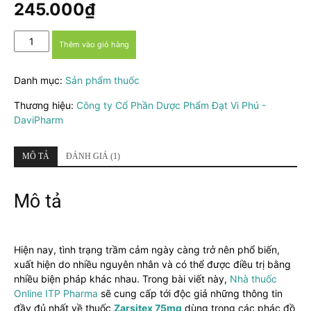
dựa trên
245.000
₫
đánh giá
Thuốc
Thêm vào giỏ hàng
Zarsitex
75mg:
Danh mục:
Sản phẩm thuốc
Công
dụng,
Thương hiệu:
Công ty Cổ Phần Dược Phẩm Đạt Vi Phú -
Liều
DaviPharm
dùng,
Tác
dụng
MÔ TẢ
ĐÁNH GIÁ (1)
phụ,
Giá
Mô tả
bán
số
lượng
Hiện nay, tình trạng trầm cảm ngày càng trở nên phổ biến,
xuất hiện do nhiều nguyên nhân và có thể được điều trị bằng
nhiều biện pháp khác nhau. Trong bài viết này,
Nhà thuốc
Online ITP Pharma
sẽ cung cấp tới độc giả những thông tin
đầy đủ nhất về thuốc
Zarsitex 75mg
dùng trong các phác đồ