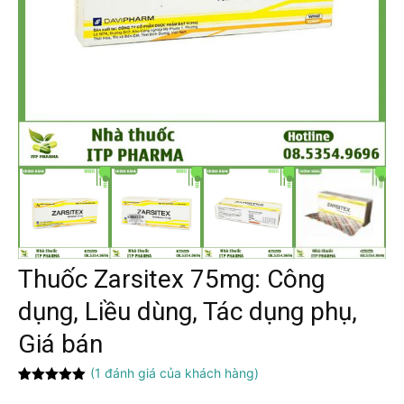
Thuốc Zarsitex 75mg: Công
dụng, Liều dùng, Tác dụng phụ,
Giá bán
(
1
đánh giá của khách hàng)
5.00
1
trên 5