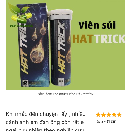
Hình ảnh: sản phẩm Viên sủi Hattrick
Khi nhắc đến chuyện “ấy”, nhiều
cánh anh em đàn ông còn rất e
5/5 - (1 bình
chọn)
ngại, tuy nhiên theo nghiên cứu