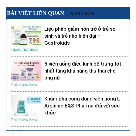
BÀI VIẾT LIÊN QUAN
XEM THÊM
Liệu pháp giảm nôn trớ ở trẻ sơ
sinh và trẻ nhỏ hiện đại –
Gastrokids
THÔNG TIN THUỐC
5 viên uống điều kinh bổ trứng tốt
nhất tăng khả năng thụ thai cho
phụ nữ
Thuốc Cường Dương
Khám phá công dụng viên uống L-
Arginine E&S Pharma đối với sức
khỏe
Thuốc Cường Dương