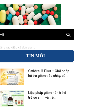
 HỆ
ằng rau diếp cá đơn giản...
TIN MỚI
Catidral® Plus – Giải pháp
hỗ trợ giảm tiêu chảy, bù...
Liệu pháp giảm nôn trớ ở
trẻ sơ sinh và trẻ...