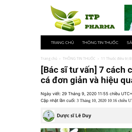
ITP
Pharma
–
Nhà
thuốc
online
uy
TRANG CHỦ
THÔNG TIN THUỐC
SẢ
tín
số
1
Trang chủ
THÔNG TIN THUỐC
11 Thuốc điều trị 
tại
[Bác sĩ tư vấn] 7 cách 
Hà
Nội,
cá đơn giản và hiệu qu
TPHCM
Ngày viết:
29 Tháng 9, 2020 11:55 chiều UTC
Cập nhật lần cuối:
3 Tháng 10, 2020 10:16 chiều 
Dược sĩ Lê Duy