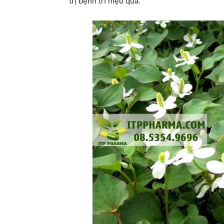
trị bệnh trĩ hiệu quả.