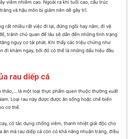
ây viêm nhiễm cao. Ngoài ra khi tuổi cao, cấu trúc
tràng và hậu môn bị giảm nên dễ gây trĩ.
rất nhiều rất việc đi lại, đứng ngồi hay nằm, đi vệ
 để, tránh chủ quan để lâu sẽ dẫn đến những tình trạng
tăng nguy cơ tái phát. Khi thấy các triệu chứng như
cần đi khám ngay, bởi đó có thể là những dấu hiệu đầu
ủa rau diếp cá
nh thảo,… là một loại thực phẩm quen thuộc thường xuất
Nam. Loại rau này được được ăn sống hoặc chế biến
ho cơ thể.
 cay, có tác dụng chống viêm, thanh nhiệt giải độc cho
ữa ăn mà rau diếp cá còn có khả năng nhuận tràng, điều