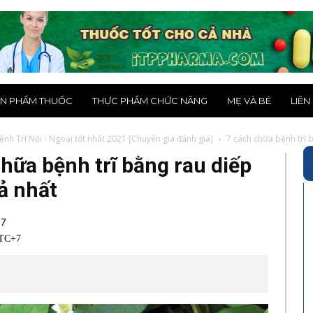
N PHẨM THUỐC
THỰC PHẨM CHỨC NĂNG
MẸ VÀ BÉ
LIÊN
Bệnh Trĩ Nội - Ngoại tốt nhất 2021 [Chuyên gia đánh giá]
7 cách chữa bệnh trĩ b
chữa bệnh trĩ bằng rau diếp
ả nhất
+7
UTC+7