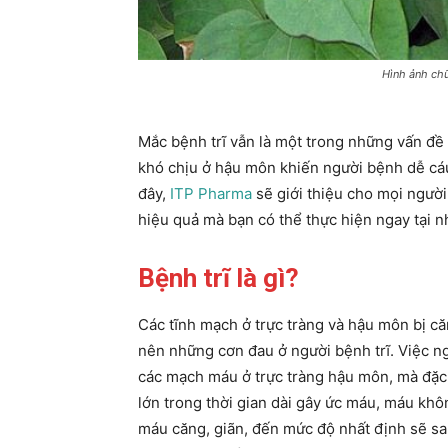
Hình ảnh chữ
Mắc bệnh trĩ vẫn là một trong những vấn đề
khó chịu ở hậu môn khiến người bệnh dễ cáu 
đây,
ITP Pharma
sẽ giới thiệu cho mọi ngườ
hiệu quả mà bạn có thể thực hiện ngay tại 
Bệnh trĩ là gì?
Các tĩnh mạch ở trực tràng và hậu môn bị c
nên những cơn đau ở người bệnh trĩ. Việc ngồ
các mạch máu ở trực tràng hậu môn, mà đặc b
lớn trong thời gian dài gây ức máu, máu kh
máu căng, giãn, đến mức độ nhất định sẽ sa