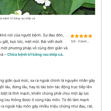
a bệnh trĩ bằng rau diếp cá
 khó nói của người bệnh. Sự đau đớn,
gắt, bực tức, mệt mỏi. Bài viết dưới
5/5 - (1 bình
chọn)
i một phương pháp vô cùng đơn giản và
nhà –
Chữa bệnh trĩ bằng rau diếp cá
.
ăng giãn quá mức, sa ra ngoài chính là nguyên nhân gây
i lâu, đứng lâu, hay bị táo bón tác động trực tiếp lên
iệt là tĩnh mạch, khiến chúng phải chịu một áp lực
ông lưu thông được ở vùng hậu môn. Từ đó làm mạch
 ra ngoài hậu môn gây nhiều triệu chứng như đau, rát,