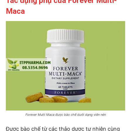
Tác dụng phụ của Forever Multi-
Maca
Forever Multi Maca được bào chế dưới dạng viên nén
Được bào chế từ các thảo dược tự nhiên cùng