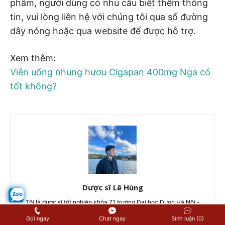
phẩm, người dùng có nhu cầu biết thêm thông
tin, vui lòng liên hệ với chúng tôi qua số đường
dây nóng hoặc qua website để được hỗ trợ.
Xem thêm:
Viên uống nhung hươu Cigapan 400mg Nga có
tốt không?
Dược sĩ Lê Hùng
Tôi là dược sĩ tốt nghiệp khóa 71 trường Đại học Dược Hà Nội -
Ngôi trường được coi là cái nôi đào tạo các thế hệ Dược sĩ của
Gọi ngay
Chat ngay
Bình luận (0)
Việt Nam từ trước đến nay. Tôi đã có kinh nghiệm nhiều năm tư