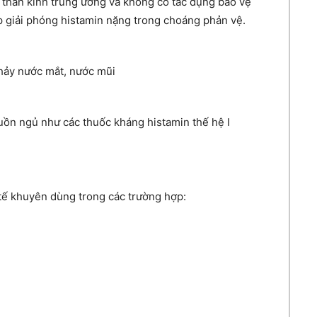
n thần kinh trung ương và không có tác dụng bảo vệ
ợp giải phóng histamin nặng trong choáng phản vệ.
chảy nước mắt, nước mũi
uồn ngủ như các thuốc kháng histamin thế hệ I
 tế khuyên dùng trong các trường hợp: