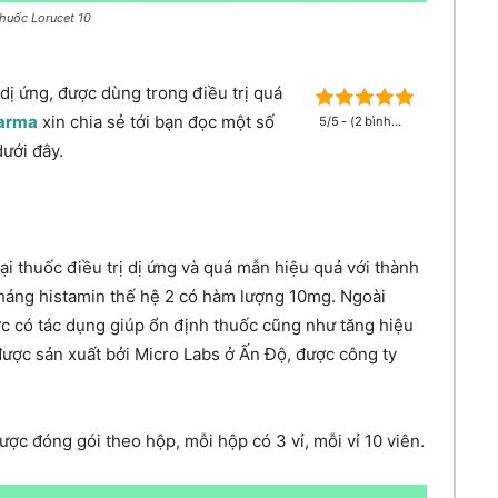
huốc Lorucet 10
ị ứng, được dùng trong điều trị quá
harma
xin chia sẻ tới bạn đọc một số
5/5 - (2 bình
chọn)
dưới đây.
ại thuốc điều trị dị ứng và quá mẫn hiệu quả với thành
kháng histamin thế hệ 2 có hàm lượng 10mg. Ngoài
ợc có tác dụng giúp ổn định thuốc cũng như tăng hiệu
được sản xuất bởi Micro Labs ở Ấn Độ, được công ty
ợc đóng gói theo hộp, mỗi hộp có 3 vỉ, mỗi vỉ 10 viên.