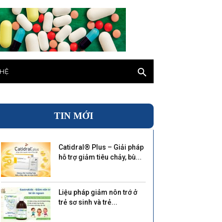
 HỆ
TIN MỚI
Catidral® Plus – Giải pháp
hỗ trợ giảm tiêu chảy, bù...
Liệu pháp giảm nôn trớ ở
trẻ sơ sinh và trẻ...