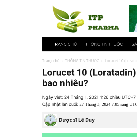
ITP
Pharma
–
Nhà
thuốc
online
uy
TRANG CHỦ
THÔNG TIN THUỐC
SẢ
tín
số
1
Trang chủ
THÔNG TIN THUỐC
Lorucet 10 (Loratad
tại
Lorucet 10 (Loratadin) 
Hà
Nội,
bao nhiêu?
TPHCM
Ngày viết:
24 Tháng 1, 2021 1:26 chiều UTC+7
Cập nhật lần cuối:
27 Tháng 3, 2024 7:05 sáng UT
Dược sĩ Lê Duy