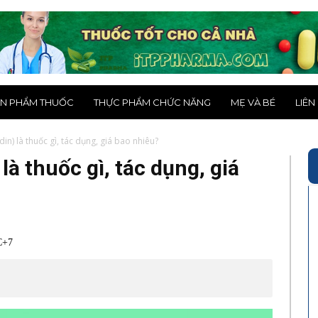
N PHẨM THUỐC
THỰC PHẨM CHỨC NĂNG
MẸ VÀ BÉ
LIÊN
in) là thuốc gì, tác dụng, giá bao nhiêu?
là thuốc gì, tác dụng, giá
C+7