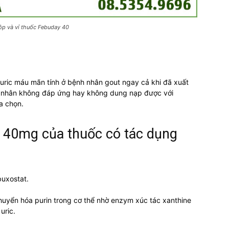
ộp và vỉ thuốc Febuday 40
uric máu mãn tính ở bệnh nhân gout ngay cả khi đã xuất
nh nhân không đáp ứng hay không dung nạp được với
ựa chọn.
 40mg của thuốc có tác dụng
uxostat.
chuyển hóa purin trong cơ thể nhờ enzym xúc tác xanthine
uric.