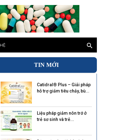
 HỆ
TIN MỚI
Catidral® Plus – Giải pháp
hỗ trợ giảm tiêu chảy, bù...
Liệu pháp giảm nôn trớ ở
trẻ sơ sinh và trẻ...