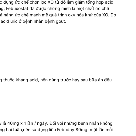
tác dụng ức chế chọn lọc XO từ đó làm giảm tổng hợp acid
àng, Febuxostat đã được chứng minh là một chất ức chế
hả năng ức chế mạnh mẽ quá trình oxy hóa khử của XO. Do
acid uric ở bệnh nhân bệnh gout.
g thuốc kháng acid, nên dùng trước hay sau bữa ăn đều
 là 40mg x 1 lần / ngày. Đối với những bệnh nhân không
ong hai tuần,nên sử dụng liều Febuday 80mg, một lần mỗi