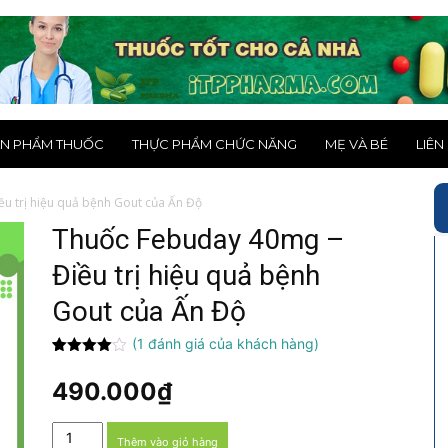
N PHẨM THUỐC
THỰC PHẨM CHỨC NĂNG
MẸ VÀ BÉ
LIÊN
u trị hiệu quả bệnh Gout của Ấn Độ
Thuốc Febuday 40mg –
Điều trị hiệu quả bệnh
Gout của Ấn Độ
(
1
đánh giá của khách hàng)
4.00
1
trên
5 dựa
490.000
₫
trên
đánh
giá
Thuốc
Thêm vào giỏ hàng