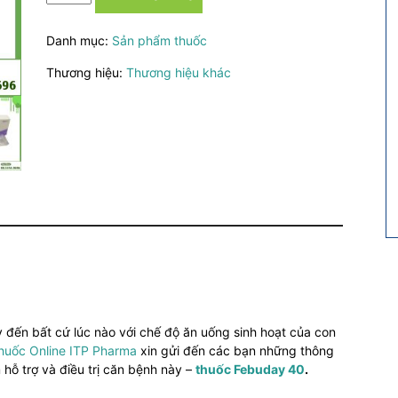
Febuday
40mg
Danh mục:
Sản phẩm thuốc
-
Điều
Thương hiệu:
Thương hiệu khác
trị
hiệu
quả
bệnh
Gout
của
Ấn
Độ
số
lượng
y đến bất cứ lúc nào với chế độ ăn uống sinh hoạt của con
huốc Online ITP Pharma
xin gửi đến các bạn những thông
 hỗ trợ và điều trị căn bệnh này –
thuốc Febuday 40
.