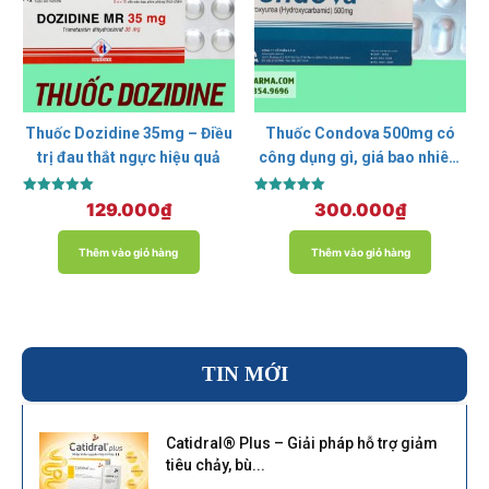
Thuốc Dozidine 35mg – Điều
Thuốc Condova 500mg có
trị đau thắt ngực hiệu quả
công dụng gì, giá bao nhiêu,
mua ở đâu?
Được xếp
Được xếp
129.000
₫
300.000
₫
hạng
hạng
5.00
5.00
5 sao
5 sao
Thêm vào giỏ hàng
Thêm vào giỏ hàng
TIN MỚI
Catidral® Plus – Giải pháp hỗ trợ giảm
tiêu chảy, bù...