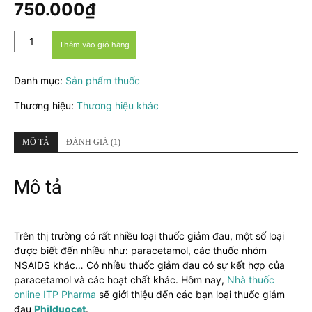
dựa trên
750.000
₫
đánh giá
Thuốc
Thêm vào giỏ hàng
Philduocet
-
Danh mục:
Sản phẩm thuốc
Thuốc
giảm
Thương hiệu:
Thương hiệu khác
đau
do
chấn
MÔ TẢ
ĐÁNH GIÁ (1)
thương
nặng,
Mô tả
đau
sau
phẫu
thuật
Trên thị trường có rất nhiều loại thuốc giảm đau, một số loại
số
được biết đến nhiều như: paracetamol, các thuốc nhóm
lượng
NSAIDS khác… Có nhiều thuốc giảm đau có sự kết hợp của
paracetamol và các hoạt chất khác. Hôm nay,
Nhà thuốc
online ITP Pharma
sẽ giới thiệu đến các bạn loại thuốc giảm
đau
Philduocet
.