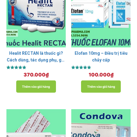
Healit RECTAN là thuốc gì?
Elofan 10mg – Điều trị tiêu
Cách dùng, tác dụng phụ, giá
chảy cấp
bao nhiêu?
Được xếp
Được xếp
370.000
₫
100.000
₫
hạng
hạng
5.00
5.00
5 sao
5 sao
Thêm vào giỏ hàng
Thêm vào giỏ hàng