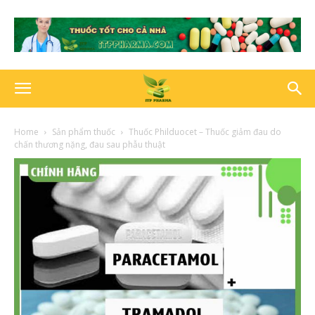
Home
Sản phẩm thuốc
Thuốc Philduocet – Thuốc giảm đau do
chấn thương nặng, đau sau phẫu thuật