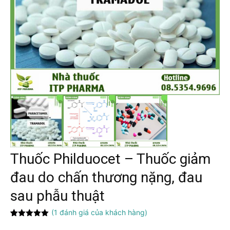
Thuốc Philduocet – Thuốc giảm
đau do chấn thương nặng, đau
sau phẫu thuật
(
1
đánh giá của khách hàng)
5.00
1
trên 5