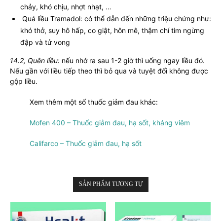
chảy, khó chịu, nhợt nhạt, …
Quá liều Tramadol: có thể dẫn đến những triệu chứng như:
khó thở, suy hô hấp, co giật, hôn mê, thậm chí tim ngừng
đập và tử vong
14.2, Quên liều:
nếu nhớ ra sau 1-2 giờ thì uống ngay liều đó.
Nếu gần với liều tiếp theo thì bỏ qua và tuyệt đối không được
gộp liều.
Xem thêm một số thuốc giảm đau khác:
Mofen 400 – Thuốc giảm đau, hạ sốt, kháng viêm
Califarco – Thuốc giảm đau, hạ sốt
SẢN PHẨM TƯƠNG TỰ