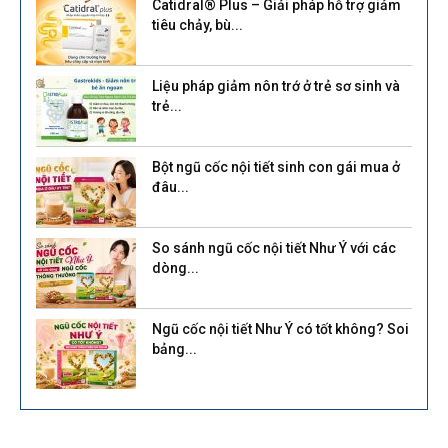
Catidral® Plus – Giải pháp hỗ trợ giảm
tiêu chảy, bù...
Liệu pháp giảm nôn trớ ở trẻ sơ sinh và
trẻ...
Bột ngũ cốc nội tiết sinh con gái mua ở
đâu...
So sánh ngũ cốc nội tiết Như Ý với các
dòng...
Ngũ cốc nội tiết Như Ý có tốt không? Soi
bảng...