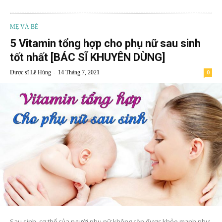
MẸ VÀ BÉ
5 Vitamin tổng hợp cho phụ nữ sau sinh
tốt nhất [BÁC SĨ KHUYÊN DÙNG]
-
Dược sĩ Lê Hùng
14 Tháng 7, 2021
0
Sau sinh, cơ thể của người phụ nữ không còn được khỏe mạnh như