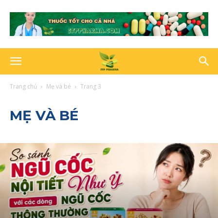
Trang chủ
Mẹ và bé
Trang 3
MẸ VÀ BÉ