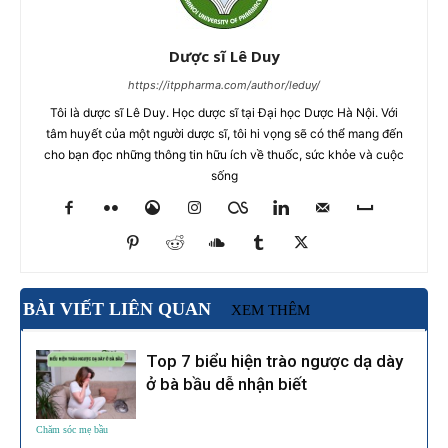
Dược sĩ Lê Duy
https://itppharma.com/author/leduy/
Tôi là dược sĩ Lê Duy. Học dược sĩ tại Đại học Dược Hà Nội. Với
tâm huyết của một người dược sĩ, tôi hi vọng sẽ có thể mang đến
cho bạn đọc những thông tin hữu ích về thuốc, sức khỏe và cuộc
sống
BÀI VIẾT LIÊN QUAN
XEM THÊM
Top 7 biểu hiện trào ngược dạ dày
ở bà bầu dễ nhận biết
Chăm sóc mẹ bầu