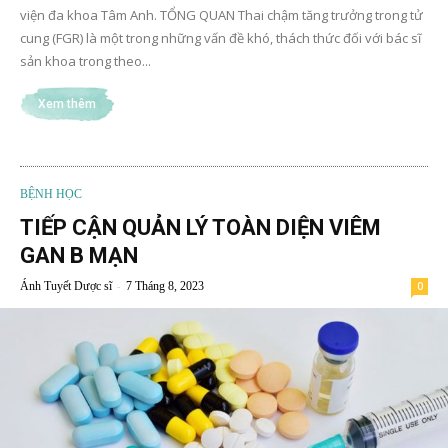
viện đa khoa Tâm Anh. TỔNG QUAN Thai chậm tăng trưởng trong tử
cung (FGR) là một trong những vấn đề khó, thách thức đối với bác sĩ
sản khoa trong theo...
Xem thêm
BỆNH HỌC
TIẾP CẬN QUẢN LÝ TOÀN DIỆN VIÊM
GAN B MẠN
-
Ánh Tuyết Dược sĩ
7 Tháng 8, 2023
0