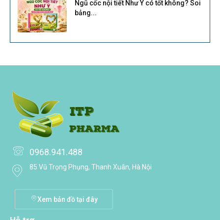
Ngũ cốc nội tiết Như Ý có tốt không? Soi
bảng...
0968.941.488
85 Vũ Trọng Phụng, Thanh Xuân, Hà Nội
Xem bản đồ tại đây
Hỗ trợ