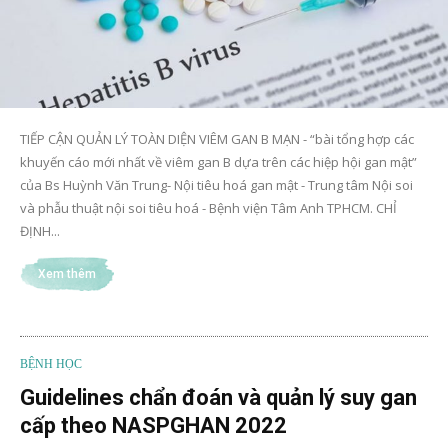
TIẾP CẬN QUẢN LÝ TOÀN DIỆN VIÊM GAN B MẠN - “bài tổng hợp các
khuyến cáo mới nhất về viêm gan B dựa trên các hiệp hội gan mật”
của Bs Huỳnh Văn Trung- Nội tiêu hoá gan mật - Trung tâm Nội soi
và phẫu thuật nội soi tiêu hoá - Bệnh viện Tâm Anh TPHCM. CHỈ
ĐỊNH...
Xem thêm
BỆNH HỌC
Guidelines chẩn đoán và quản lý suy gan
cấp theo NASPGHAN 2022